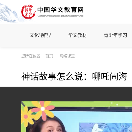
文化“视”界
华文教材
青少年学习
您所在位置 -
首页
-
网络课堂
神话故事怎么说：哪吒闹海