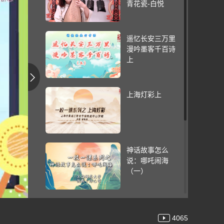
青花瓷-白悦
遥忆长安三万里
漫吟墨客千百诗
上
上海灯彩上
神话故事怎么
说：哪吒闹海
（一）
《团扇舞》上集
4065