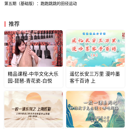
第五期（基础版）：跑跑跳跳的田径运动
推荐
精品课程-中华文化大乐
遥忆长安三万里 漫吟墨
园-琵琶-青花瓷-白悦
客千百诗 上