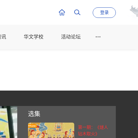
登录
资讯
华文学校
活动论坛
选集
第一期：《燧人
钻木取火》