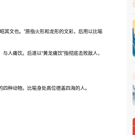
昭其文也。”原指火形和龙形的文彩，后用以比喻
与人痛饮。后遂以“黄龙痛饮”指彻底击败敌人，
的四种动物。比喻身处高位德盖四海的人。