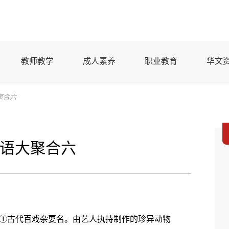
教师教学
成人素养
职业教育
华文
聚合六
语大聚合六
。①古代百戏杂耍名。由艺人执持制作的珍异动物