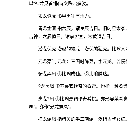
以“神龙见首”指诗文跌宕多姿。
如龙似虎 形容勇猛有活力。
青龙金匮 指六辰。谓良辰吉日。旧时星命家
吉神，六辰值日，诸事皆宜，为黄道吉日。
潜龙伏虎 潜藏的蛟龙，潜伏的猛虎。比喻人
元龙豪气 元龙：三国时陈登，字元龙，曾慢待许
骑龙弄凤 ①比喻成仙。②比喻腾达。
?龙烹凤 形容豪奢珍奇的肴馔。也指一种肴馔名
烹龙?凤 ①比喻烹调珍奇肴馔。亦形容菜肴豪
凤”。亦作“烹龙煮凤”。
描龙绣凤 指精美的手工刺绣。泛指古代女红。亦