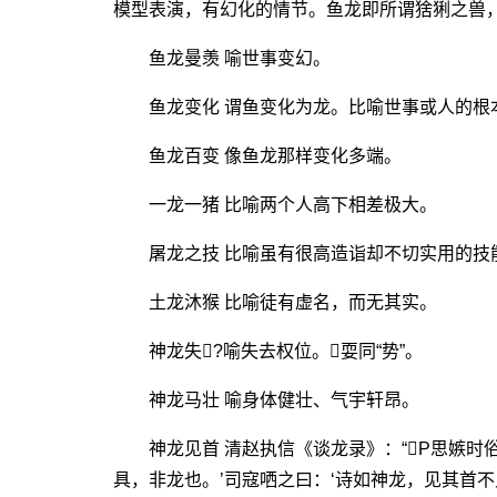
模型表演，有幻化的情节。鱼龙即所谓猞猁之兽
鱼龙曼羡 喻世事变幻。
鱼龙变化 谓鱼变化为龙。比喻世事或人的根
鱼龙百变 像鱼龙那样变化多端。
一龙一猪 比喻两个人高下相差极大。
屠龙之技 比喻虽有很高造诣却不切实用的技
土龙沐猴 比喻徒有虚名，而无其实。
神龙失?喻失去权位。耍同“势”。
神龙马壮 喻身体健壮、气宇轩昂。
神龙见首 清赵执信《谈龙录》：“P思嫉时俗
具，非龙也。’司寇哂之曰：‘诗如神龙，见其首不