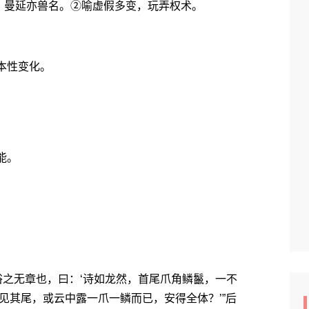
，曼延亦兽名。②喻虚假多变，玩弄权术。
本性变化。
能。
之无章也，曰：‘诗如龙然，首尾爪角鳞鬣，一不
见其尾，或云中露一爪一鳞而已，安得全体？’”后