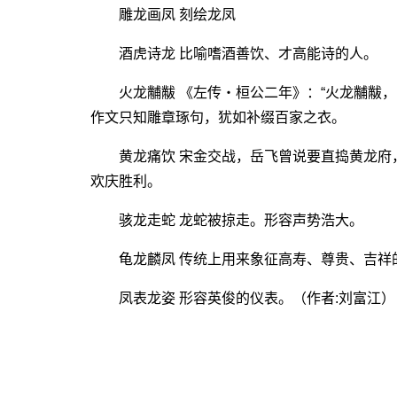
雕龙画凤 刻绘龙凤
酒虎诗龙 比喻嗜酒善饮、才高能诗的人。
火龙黼黻 《左传・桓公二年》：“火龙黼黻，
作文只知雕章琢句，犹如补缀百家之衣。
黄龙痛饮 宋金交战，岳飞曾说要直捣黄龙府，
欢庆胜利。
骇龙走蛇 龙蛇被掠走。形容声势浩大。
龟龙麟凤 传统上用来象征高寿、尊贵、吉祥
凤表龙姿 形容英俊的仪表。（作者:刘富江）