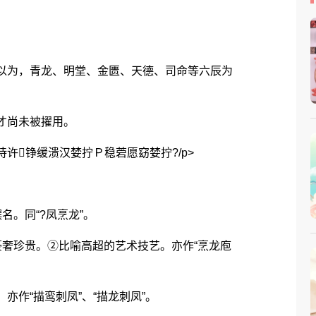
以为，青龙、明堂、金匮、天德、司命等六辰为
才尚未被擢用。
铮缓溃汉婪拧Ｐ稳菪愿窈婪拧?/p>
。同“?凤烹龙”。
奢珍贵。②比喻高超的艺术技艺。亦作“烹龙庖
作“描鸾刺凤”、“描龙刺凤”。