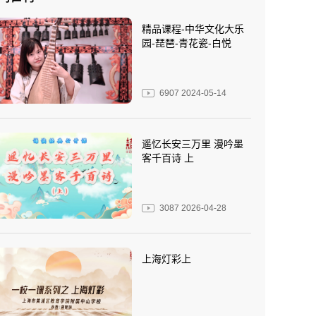
精品课程-中华文化大乐
园-琵琶-青花瓷-白悦
6907
2024-05-14
遥忆长安三万里 漫吟墨
客千百诗 上
3087
2026-04-28
上海灯彩上