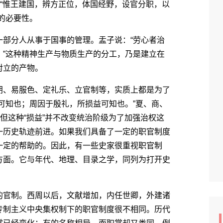
：“惟王建国，辨方正位，体国经野，设官分职，以
的必要性。
部分人从事于国事的管理。盂子说：“劳心者治
。”这种精神生产与物质生产的分工，乃是建立在
对立的产物。
、易服色、定礼乐、立官制等，实质上都是为了
可知也；周因于殷礼，所损益可知也。”夏、商、
但这种“损益”并不改变统治阶级为了加强治权这
一历史轨迹前进。如果我们具备了一定的职官制度
一定的帮助的。因此，有一些史家很重视职官制
方面。它与年代、地理、目录之学，同列为打开史
官制。西周以后，文献增加，内任世卿，外建诸
专制主义中央集权制下的职官制度很不相同。历代