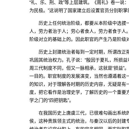
“礼、乐、刑、政”等上层建筑。《周礼》卷一说
为民极。”这说明了国家建立后设置官员分别职掌
历史上任何统治阶级，都要从本阶级中选拔一
人，劳力者治于人；劳心者食人，劳力者食于人
阶级对立的基础上的。因此职官的产生乃是阶级
历史上封建统治者每到一定时期，所谓改正朔
巩固其统治权力。孔子说：“殷因于夏礼，所损益
周三代制度不同，但又一脉相承，这就是“损益”。
一目的。职官制度的发展演变，当然也遵遁着这
的知识，对于理解各时期的历史内容，无疑是有
度，把它看作是治理史学，了解历史的一个重要
学之门的“四把钥匙”。
在我国历史上唐虞三代，已很难勾画出系统的
侯，这种贵族领主式的统治，与秦汉以后的封建