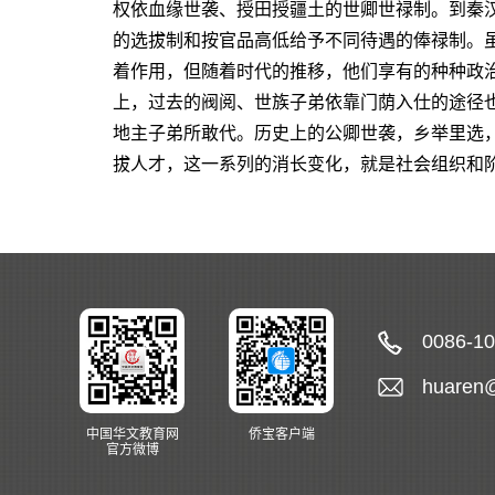
权依血缘世袭、授田授疆土的世卿世禄制。到秦
的选拔制和按官品高低给予不同待遇的俸禄制。
着作用，但随着时代的推移，他们享有的种种政
上，过去的阀阅、世族子弟依靠门荫入仕的途径
地主子弟所敢代。历史上的公卿世袭，乡举里选
拔人才，这一系列的消长变化，就是社会组织和
0086-1
huaren
中国华文教育网
侨宝客户端
官方微博