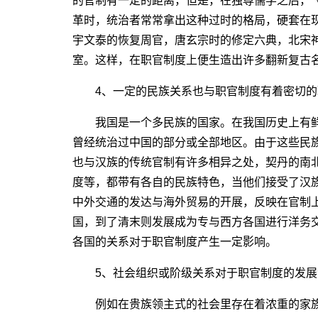
的官制有一定的距离，但是，在独尊儒学之后，
革时，统治者常常拿出这种过时的格局，硬套在
宇文泰的恢复周官，唐玄宗时的修定六典，北宋
室。这样，在职官制度上便生造出许多翻新复古
4、一定的民族关系也与职官制度有着密切的
我国是一个多民族的国家。在我国历史上有鲜
曾经统治过中国的部分或全部地区。由于这些民
也与汉族的传统官制有许多相异之处，契丹的南
度等，都带有各自的民族特色，当他们接受了汉
中外交通的发达与海外贸易的开展，反映在官制
国，到了清末则发展成为专与西方各国进行洋务
各国的关系对于职官制度产生一定影响。
5、社会组织或阶级关系对于职官制度的发展
例如在贵族领主式的社会里存在着浓重的家族