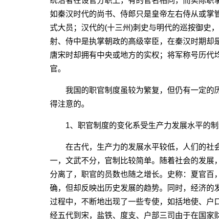
统治者在设官分职上，有的官名相同，而实际职
如秦汉时代的尚书、侍郎只是皇帝左右侍从或掌
式大员；汉代的(十三州)刺史与明代的巡按御史
射、侍中是执掌朝政的高级宰臣，在秦汉时期却
唐宋时却拥有中央或地方的实权；将军称号历代
官。
我国的职官制度虽较为繁复，但仍有一定的历
得注意的。
1、职官制度的变化系受生产力发展水平的制
在古代，生产力的发展水平较低，人们的社会
一，文武不分，官制比较简单。随着社会的发展
分离了，职官的员数也随之增长。史称：夏官百
确，但却反映出历史发展的趋势。同时，经济的
过程中，不断地出现了一些专使，如括地使、户
经五代到宋，盐铁、度支、户部三司由于在国家