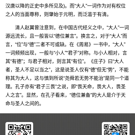
汉唐以降的正史中多所见及)。而“大人”一词作为对有权位
之人的当面尊称，则肇始于元明，而泛滥于有清。
清人赵翼曾注意到，在中国古代经义之中，“大人”一词
源远流长，且一般皆以“德位兼言”。换言之，对于“大人”而
言，“位”与“德”二者不可或缺。在《周易》一书中，“大人”
一词频频出现，一般与“小人”“君子”对称。与小人相对，言
其“有德”；与君子相对，则言其“有位”。《庄子》曰“大人
者，圣人不足以当之”，这是说圣人仅有“德”但无“势”，不能
称其为大人，这与慎到所说“尧舜若无势不能治”是同一个道
理。孔子亦有“君子三畏”之说，即“畏天命，畏大人，畏圣
人之言”。显然，在孔子看来，“德位兼备”的大人是介于天
命与圣人之间的。