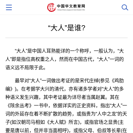
“大人”是谁?
“大人”是中国人耳熟能详的一个称呼，一般认为，“大
人”即是指位高权重之人，然而在中国古代，“大人”一词的
语义远不局限于此。
最早对“大人”一词做出考证的是宋代庄绰(参见《鸡肋
编》)。在考据学大兴的清代，亦有诸多学者对“大人”的多
种语义发生兴趣，其中考证最为详尽者当属赵翼。其在
《陔余丛考》一书中，依据详实的正史资料，指出“大人”一
词的外延存在着不断扩散的趋势，或指贵为“人中之龙”的天
子(如汉朝司马相如《大人赋》所言)，或指官场之显贵(主
要是唐以前，但并非当面相呼)，或指父母、伯叔等长辈(在