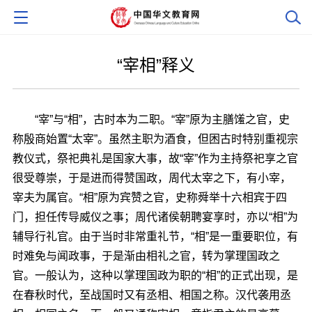
“宰相”释义
“宰”与“相”，古时本为二职。“宰”原为主膳馐之官，史
称殷商始置“太宰”。虽然主职为酒食，但困古时特别重视宗
教仪式，祭祀典礼是国家大事，故“宰”作为主持祭祀享之官
很受尊崇，于是进而得赞国政，周代太宰之下，有小宰，
宰夫为属官。“相”原为宾赞之官，史称舜举十六相宾于四
门，担任传导威仪之事；周代诸侯朝聘宴享时，亦以“相”为
辅导行礼官。由于当时非常重礼节，“相”是一重要职位，有
时难免与闻政事，于是渐由相礼之官，转为掌理国政之
官。一般认为，这种以掌理国政为职的“相”的正式出现，是
在春秋时代，至战国时又有丞相、相国之称。汉代袭用丞