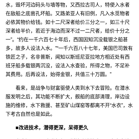
水，毁坏河边码头与墙等物，又西拉古司人，特使入水者
在敌船之底凿孔坏船。又路弟亚人有旧例，凡入水觅物者
必依其物价给钱。如十二尺深者给价三分之一，如三十尺
深者给半价，若近于海边而深不过一二尺者，给价十分之
一”。“约在一千六百七十年后，西国因知沉没载银之船甚
多，故多人设法入水。”“一千六百八十七年，美国巴司敦有
铁匠之子，名非普斯，闻知以斯班尼亚拉地方相近处有西
班牙船多载银两沉没，设法入水查验，所得之物，不足补
其费用。后再设法，始得金银，共值三十万圆。”
看来，是战争与财富驱使人类到水下去冒险。在潜水
服发明之后，其功能不断扩大，舰船的底部清理，岸边设
施的维修，水下救援、甚至矿山煤窑等都离不开“水衣”，水
下考古自然也是如此。
■改进技术，潜得更深，呆得更久