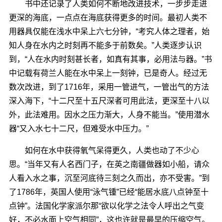
书中还记录了人类如何不断地改进技术，一步步走进
更深的海底，一点点在海底获得更多的时间。最初人类不
用器具仅能在浅水中呆上六七分钟，“考究人体之理者，始
知人身在水内之时刻再不能多于前数矣。”人类逐步认识
到，“人在水内时刻甚长者，如真有其事，必用法与器。”书
中记载有荷兰人能在水中呆上一刻钟，已是奇人。经过无
数次改进，到了1716年，采用一管进气，一管出气的方法
深入海下，“十二尺至十五尺深者可用此法，更深至十八以
外，此法难用。因水之压力渐大，人身不能当。”使用潜水
器“又入水七十二尺，但难受水中压力。”
如何在水中获得氧气呆得更久，人类也动了不少心
思。“当年又有人名西门子，在英之南疆做器如小船，请众
人看入水之事，沉至河底待三刻之久而出，亦不受害。”到
了1786年，英国人使用“泳气锺”已经“能居水底八点钟至十
点钟”。法国化学家派尔那“欲以化学之法令人呼出之气变
好，不必水面上空气相同”，这也许就是最早的压缩空气。