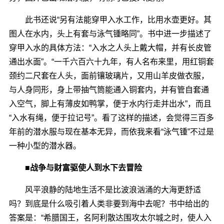
此书还说“另有法能穿甲入水工作，比用水壶更好。其
图人在水内，头上有套与泳气锺略同”。书中进一步描述了
穿甲入水的具体方法：“入水之人头上戴大帽，并有长皮管
通出水面”。“一千六百六十九年，有人名布来里，用红铜套
颈约二尺套在人头，面前镶玻璃片，又用山羊皮做衣服，
与人身同形，身上带抽气筒能通入铜套内，并有管自套通
入空气，脚上有薄皮如鸭掌，便于水内行走并出水”，而且
“入水有绳，便于拉记号”。看了这样的描述，会觉得三百多
年前的潜水服与现在基本无异，而依我来看“泳气锺”不过是
一种小型的潜水器。
■战争与财富驱使人到水下去冒险
风平浪静的陆地生活不是比波浪汹涌的大海更舒适
吗？到底是什么吸引着人类非要到海中去呢？书中给出的
答案是：“希腊国王，名阿利散达围攻太尔城之时，使人入