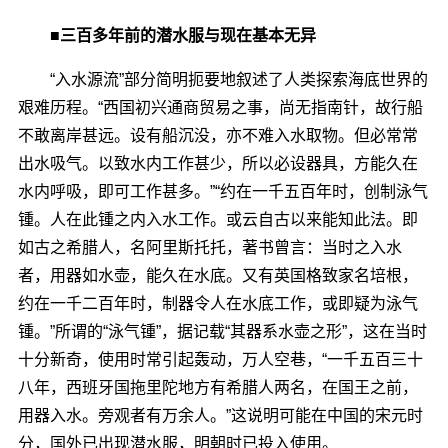
■三百多年前的潜水服与现在基本无异
“入水源流”部分简明扼要地叙述了人类探索海底世界的
艰难历程。“西国初兴通商贸易之事，尚无指南针，故行船
不敢离岸甚远。设有船沉没，亦不难入水取物。但必常常
出水吸气。以致水内工作甚少，所以必设器具，方能久在
水内呼吸，即可工作甚多。”“约在一千五百年时，创制泳气
锺。人在此锺之内入水工作。或云自古以来能知此法。即
如古之希腊人，名阿里斯托托，著书曾言：当时之入水
者，用器如水壶，能久在水底。又有英国格致家名培根，
约在一千二百年时，制器令人在水底工作，或即疑为泳气
锺。”所谓的“泳气锺”，据记载“其器系水壶之形”，这在当时
十分新奇，使用时常引起轰动，万人空巷，“一千五百三十
八年，西班牙国拖里陀地方有希腊人两名，在国王之前，
用器入水。旁观者有万余人。”这说明可能在中国的宋元时
分，国外已出现潜水服，明朝时已投入使用。