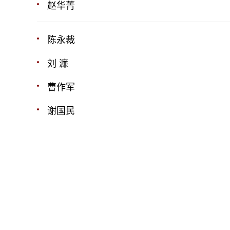
赵华菁
陈永裁
刘 濂
曹作军
谢国民