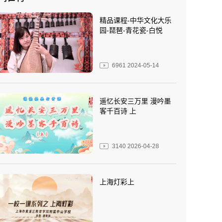
精品课程-中华文化大乐
园-琵琶-青花瓷-白悦
6961
2024-05-14
遥忆长安三万里 漫吟墨
客千百诗 上
3140
2026-04-28
上海灯彩上