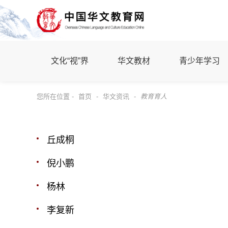
文化“视”界
华文教材
青少年学习
您所在位置 -
首页
-
华文资讯
-
教育育人
丘成桐
倪小鹏
杨林
李复新