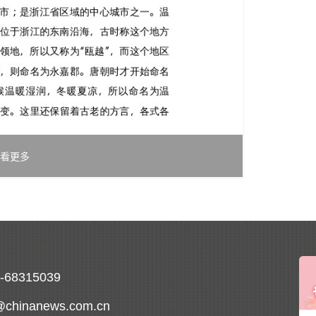
看更多
0-68315039
@chinanews.com.cn