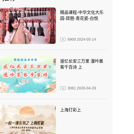
精品课程-中华文化大乐
园-琵琶-青花瓷-白悦
6900
2024-05-14
遥忆长安三万里 漫吟墨
客千百诗 上
3081
2026-04-28
上海灯彩上