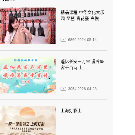
精品课程-中华文化大乐
园-琵琶-青花瓷-白悦
6869
2024-05-14
遥忆长安三万里 漫吟墨
客千百诗 上
3054
2026-04-28
上海灯彩上