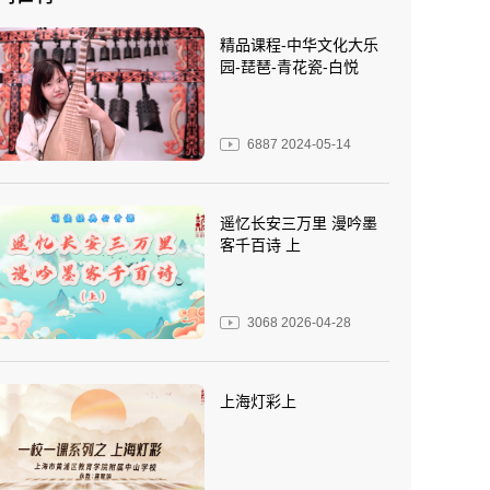
精品课程-中华文化大乐
园-琵琶-青花瓷-白悦
6887
2024-05-14
遥忆长安三万里 漫吟墨
客千百诗 上
3068
2026-04-28
上海灯彩上