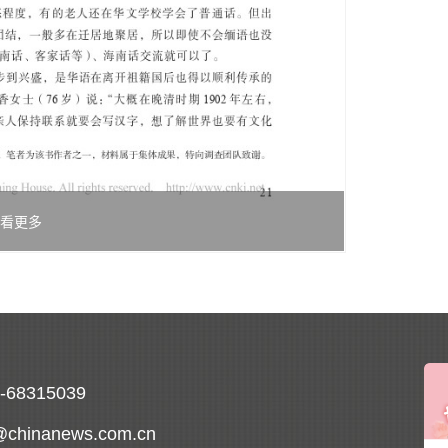
看更多
0-68315039
@chinanews.com.cn