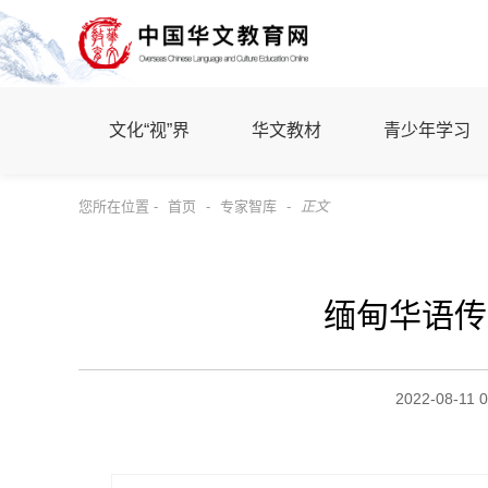
文化“视”界
华文教材
青少年学习
您所在位置 -
首页
-
专家智库
-
正文
缅甸华语传
2022-08-11 0