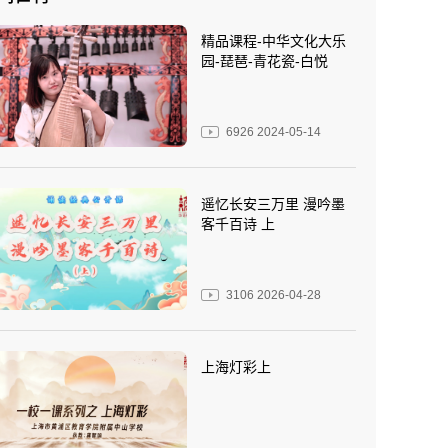
精品课程-中华文化大乐
园-琵琶-青花瓷-白悦
6926
2024-05-14
遥忆长安三万里 漫吟墨
客千百诗 上
3106
2026-04-28
上海灯彩上