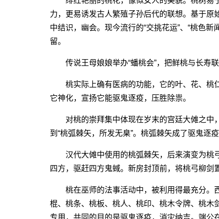
绯红艳丽的桃花，像似女人的美貌。桃树易于
力，更易诱发古人繁殖子孙后代的联想。基于原
中结识，幽会。现今流行的“交挑花运”、“桃色新
留。
传说王母娘娘举办“蟠桃会”，把鲜桃与长寿联系
桃实际上确有医病的功能，它的叶、花、桃仁
它神化，宣扬它能驱鬼逐疫，压胜除祟。
对桃的崇拜集中体现在岁末的宫廷大傩之中，
到“桃弧棘矢，所发无臬”。桃弧棘矢成了驱鬼逐
汉代大傩中使用的桃弧棘矢，后来演变为桃弓
四方，驱赶四方鬼蜮。新房封顶前，将桃弓柳剑
桃在巫师的法事活动中，被利用得最充分。西
棍、桃条、桃板、桃人、桃印、桃木令牌、桃木
专用，共同的目的是驱鬼逐疫，消灾纳吉。端公