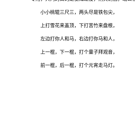
小小桃辊三尺三，两头尽是铁包尖，
上打雪花来盖顶，下打苦竹来盘根，
左边打你人和马，右边打你马和人，
上一棍，下一棍，打个童子拜观音，
前一棍，后一棍，打个元宵走马灯。