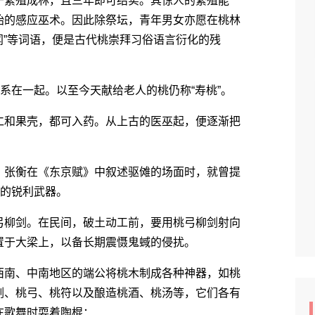
繁殖成林，且三年即可结实。其惊人的繁殖能
始的感应巫术。因此除祭坛，青年男女亦愿在桃林
闻”等词语，便是古代桃崇拜习俗语言衍化的残
在一起。以至今天献给老人的桃仍称“寿桃”。
和果壳，都可入药。从上古的医巫起，便逐渐把
张衡在《东京赋》中叙述驱傩的场面时，就曾提
疫的锐利武器。
柳剑。在民间，破土动工前，要用桃弓柳剑射向
置于大梁上，以备长期震慑鬼蜮的侵扰。
南、中南地区的端公将桃木制成各种神器，如桃
剑、桃弓、桃符以及酿造桃酒、桃汤等，它们各有
在歌舞时耍着陶棍：