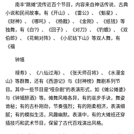
南丰“跳傩”流传近百个节目，内容来自神话传说、古典
小说和民间故事。有《开山》、《雷公》、《魁星》、
《财神》、《哪吒》、《杨戬》、《金刚》、《纸钱》等
独舞，有《白?》、《回子》、《对刀》、《钓蟾》、《双
伯郎》、《花鲍对阵》、《小尼姑下山》等双人舞，有
《福
钟馗
禄寿》、《八仙过海》、《张天师召将》、《水漫金
山》等群舞，还有《西游记》与《封神榜》舞剧系列节
目。其中一些节目是“哑杂剧”的表演形式，如《傩公傩婆》
与《钟馗醉酒》等。傩舞风格各异，有的巫步手诀，舞姿
诡秘；有的古朴刚劲，节奏强烈；有的刚柔相济，表演细
腻；有的模拟生活，风趣幽默。表演中，有的大傩班还穿
插技巧和武术节目，保留了古代百戏演出风格。