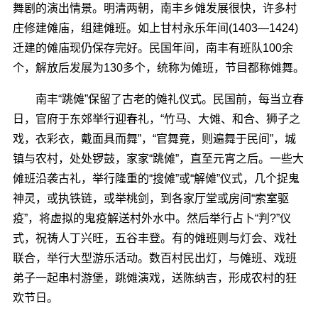
舞剧的演出情景。明清两朝，南丰乡傩发展很快，许多村
庄修建傩庙，组建傩班。如上甘村永乐年间(1403―1424)
迁建的傩庙现仍保存完好。民国年间，南丰有班队100余
个，解放后发展为130多个，统称为傩班，节目都称傩舞。
南丰“跳傩”保留了古老的傩礼仪式。民国前，每当立春
日，官府于东郊举行迎春礼，“竹马、大傩、和合、狮子之
戏，衣彩衣，戴面具而舞”，“官舞竟，则遍舞于民间”，城
镇与农村，处处锣鼓，家家“跳傩”，直至元宵之后。一些大
傩班沿袭古礼，举行隆重的“搜傩”或“解傩”仪式，几个捉鬼
神灵，或执铁链，或举桃剑，到各家厅堂或房间“索室驱
疫”，将虚拟的鬼疫解送村外水中。然后举行占卜“判?”仪
式，祝祷人丁兴旺，五谷丰登。有的傩班则与灯会、戏社
联合，举行大型游乐活动。数百村民出灯，与傩班、戏班
弟子一起串村游堡，跳傩演戏，送陈纳吉，形成农村的狂
欢节日。