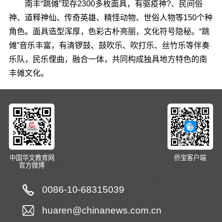
南丰“跳傩”现存2300多枚面具，有驱疫神?、民间俗
神、道释神仙、传奇英雄、精怪动物、世俗人物等150个种
角色。面具造型浑厚，色彩古朴亮丽，文化符号隐秘。“跳
傩”音乐丰富，有清锣鼓、鼓吹乐、吹打乐、丝竹乐等伴奏
乐队，民乐俚曲，融合一体，共同构成独具地方特色的南
丰傩文化。
中国华文教育网
侨宝客户端
官方微博
0086-10-68315039
huaren@chinanews.com.cn