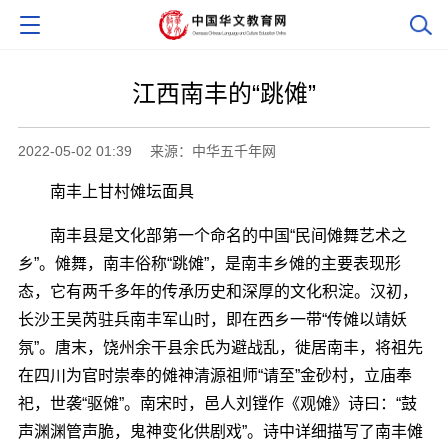
江西南丰的“跳傩”
2022-05-02 01:39
来源：中华五千年网
南丰上甘村傩坛面具
南丰县是文化部第一个命名的中国“民间傩舞艺术之
乡”。傩舞，南丰俗称“跳傩”，是南丰乡傩的主要表现形
态，它有两千多年的传承历史和深厚的文化积淀。汉初，
长沙王吴芮驻兵南丰军山时，即在西乡一带“传傩以靖妖
氛”。唐末，饶州余干县余氏为避战乱，徙居南丰，将祖先
在四川为官时崇奉的傩神清源祖师“请至”金砂村，立庙奉
祀，世袭“驱傩”。南宋时，邑人刘镗作《观傩》诗曰：“鼓
声渊渊管声脆，鬼神变化供剧戏”。诗中详细描写了南丰傩