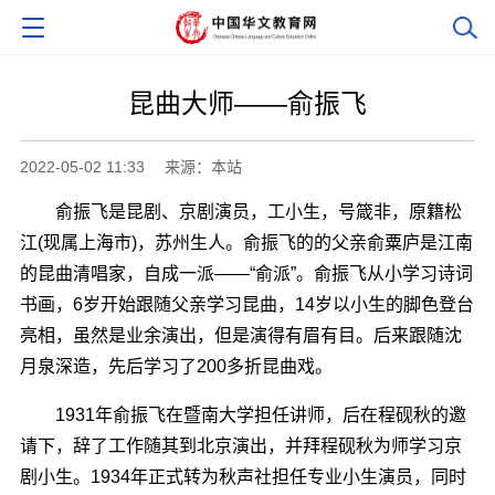
昆曲大师――俞振飞
2022-05-02 11:33
来源：本站
俞振飞是昆剧、京剧演员，工小生，号箴非，原籍松
江(现属上海市)，苏州生人。俞振飞的的父亲俞粟庐是江南
的昆曲清唱家，自成一派――“俞派”。俞振飞从小学习诗词
书画，6岁开始跟随父亲学习昆曲，14岁以小生的脚色登台
亮相，虽然是业余演出，但是演得有眉有目。后来跟随沈
月泉深造，先后学习了200多折昆曲戏。
1931年俞振飞在暨南大学担任讲师，后在程砚秋的邀
请下，辞了工作随其到北京演出，并拜程砚秋为师学习京
剧小生。1934年正式转为秋声社担任专业小生演员，同时