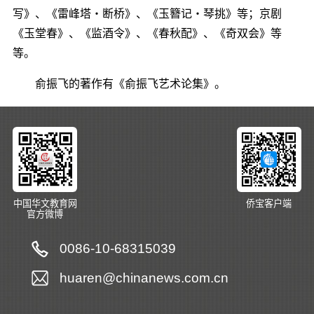
写》、《雷峰塔・断桥》、《玉簪记・琴挑》等；京剧
《玉堂春》、《监酒令》、《春秋配》、《奇双会》等
等。
俞振飞的著作有《俞振飞艺术论集》。
中国华文教育网
侨宝客户端
官方微博
0086-10-68315039
huaren@chinanews.com.cn