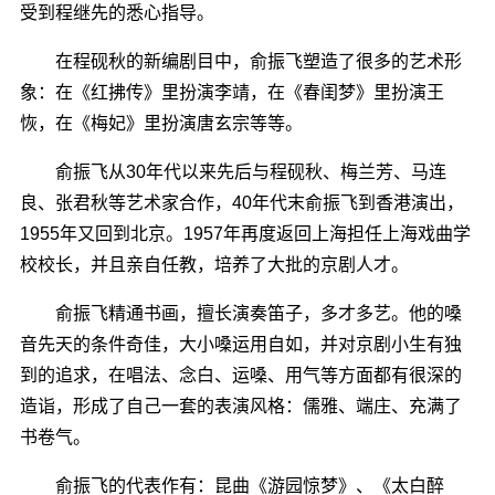
受到程继先的悉心指导。
在程砚秋的新编剧目中，俞振飞塑造了很多的艺术形
象：在《红拂传》里扮演李靖，在《春闺梦》里扮演王
恢，在《梅妃》里扮演唐玄宗等等。
俞振飞从30年代以来先后与程砚秋、梅兰芳、马连
良、张君秋等艺术家合作，40年代末俞振飞到香港演出，
1955年又回到北京。1957年再度返回上海担任上海戏曲学
校校长，并且亲自任教，培养了大批的京剧人才。
俞振飞精通书画，擅长演奏笛子，多才多艺。他的嗓
音先天的条件奇佳，大小嗓运用自如，并对京剧小生有独
到的追求，在唱法、念白、运嗓、用气等方面都有很深的
造诣，形成了自己一套的表演风格：儒雅、端庄、充满了
书卷气。
俞振飞的代表作有：昆曲《游园惊梦》、《太白醉