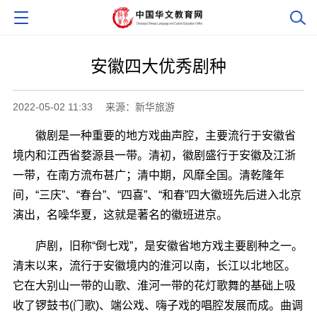
安徽四大优秀剧种
2022-05-02 11:33
来源：新华旅游
徽剧是一种重要的地方戏曲声腔，主要流行于安徽省
境内和江西省婺源县一带。清初，徽剧盛行于安徽及江浙
一带，在南方流布甚广；清中期，风靡全国。清乾隆年
间，“三庆”、“春台”、“四喜”、“和春”四大徽班先后进入北京
演出，名噪华夏，这就是著名的徽班进京。
庐剧，旧称“倒七戏”，是安徽省地方戏主要剧种之一。
清末以来，流行于安徽境内的淮河以南，长江以北地区。
它在大别山一带的山歌、淮河一带的花灯歌舞的基础上吸
收了锣鼓书(门歌)、端公戏、嗨子戏的唱腔发展而成。曲调