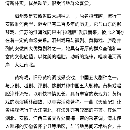
清新朴实，优美动听，很受当地群众喜爱。
泗州戏是安徽省四大剧种之一，原名拉魂腔，流行于
安徽淮河两岸，距今已有二百多年的历史。它与山东的柳
琴戏、江苏的淮海戏同是由"拉魂腔"发展而来，彼此之间存
在着一定的血缘关系。泗州戏是与徽剧、黄梅戏、庐剧并
列的安徽四大优秀剧种之一，她具有深厚的群众基础和丰
富的文化底蕴，以优美的唱腔，动听的旋律，唱响淮河两
岸，大江南北。
黄梅戏，旧称黄梅调或采茶戏，中国五大剧种之一，
与京剧、越剧、评剧、豫剧并称中国五大剧种。黄梅戏唱
腔淳朴流畅，以明快抒情见长，具有丰富的表现力；黄梅
戏的表演质朴细致，以真实活泼著称。一曲《天仙配》让
黄梅戏流行于大江南北，在海外亦有较高的声誉。其源于
湖北、安徽、江西三省交界处黄梅一带的采茶调。清末传
入毗邻的安徽省怀宁县等地区，与当地民间艺术结合，并