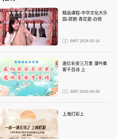
精品课程-中华文化大乐
园-琵琶-青花瓷-白悦
6907
2024-05-14
遥忆长安三万里 漫吟墨
客千百诗 上
3087
2026-04-28
上海灯彩上