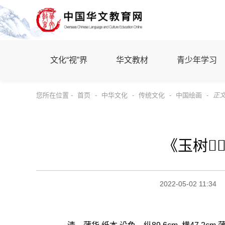
文化“视”界
华文教材
青少年学习
您所在位置 -
首页
-
中华文化
-
传统文化
-
中国绘画
-
正
《玉树
2022-05-02 11:34