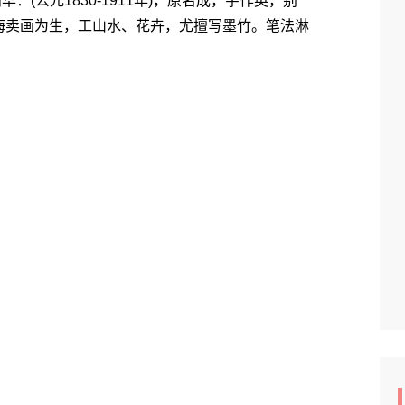
蒲华：(公元1830-1911年)，原名成，字作英，别
海卖画为生，工山水、花卉，尤擅写墨竹。笔法淋