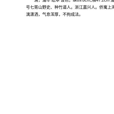
清，蒲华 纸本 设色，纵89.6cm,,横47.2cm 
号七胥山野史、种竹道人。浙江嘉兴人。侨寓上
漓潇洒，气息浑厚，不拘成法。