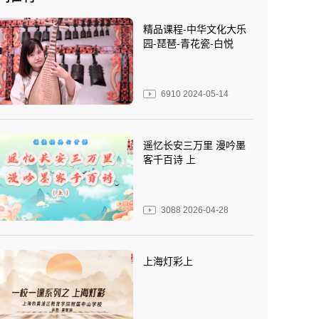
精品课程-中华文化大乐
园-琵琶-青花瓷-白悦
6910
2024-05-14
遥忆长安三万里 漫吟墨
客千百诗 上
3088
2026-04-28
上海灯彩上