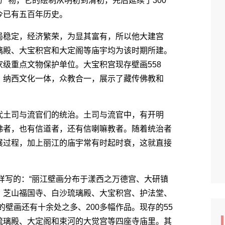
产物，它的绘制从明初到清初，先后延续了300
今已有五百年历史。
稳定，经济繁荣，为显其富有，所以他大建宫
璃殿、大宝积宫和大定阁等庙宇均为该时期所建。
级重点文物保护单位。大宝积宫现存壁画558
、纳西文化一体，众教合一，展示了藏传佛教和
土司与流官们的统治。土司与流官中，有开明
佛者，也有信道者，还有信喇嘛教者。随着统治者
展过程，加上丽江的庙宇常有时起时衰，这就直接
样写的：“丽江壁画分布于漾西之万德宫、大研镇
、芝山福国寺、白沙琉璃殿、大宝积宫、护法堂、
壁画还有十余处之多、200多幅作品。现存的55
琉璃殿、大定阁和束河的大觉宫等四座寺庙里。其