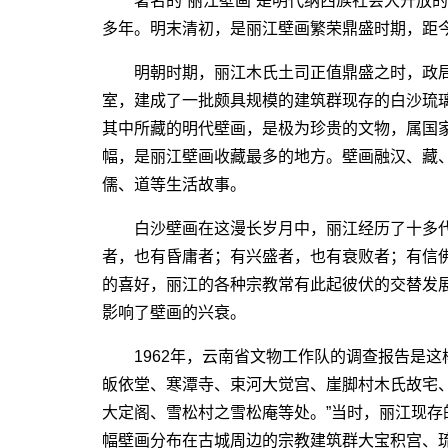
著名的“丽江壁画”是明代纳西族社会大开放的
多年。明末清初，是丽江壁画繁荣鼎盛时期，距
明朝时期，丽江木氏土司正值鼎盛之时，政局
室，建成了一批颇具规模的建筑群现存的白沙琉
其中所藏的明代壁画，是极为珍贵的文物，属国家
幅，是丽江壁画收藏最多的地方。壁画融汉、藏
儒、道等生活故事。
白沙壁画在这漫长岁月中，丽江经历了十多代
者，也有昏庸者；有兴盛者，也有衰败者；有信
的喜好，丽江的各种宗教常有此起彼伏的交替发
影响了壁画的兴衰。
1962年，云南省文物工作队的调查报告是这
皈依堂、寒潭寺、束河大觉宫、崖脚村木氏故宅
大定阁、雪松村之雪松庵等处。”当时，丽江现存的
幅壁画分布在古城周边的宗教建筑群大宝积宫、