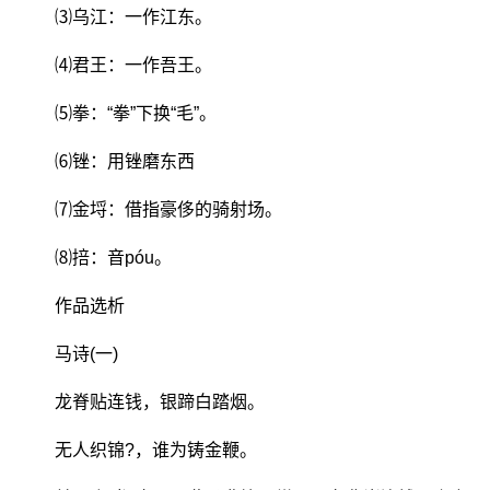
⑶乌江：一作江东。
⑷君王：一作吾王。
⑸拳：“拳”下换“毛”。
⑹锉：用锉磨东西
⑺金埒：借指豪侈的骑射场。
⑻掊：音póu。
作品选析
马诗(一)
龙脊贴连钱，银蹄白踏烟。
无人织锦?，谁为铸金鞭。