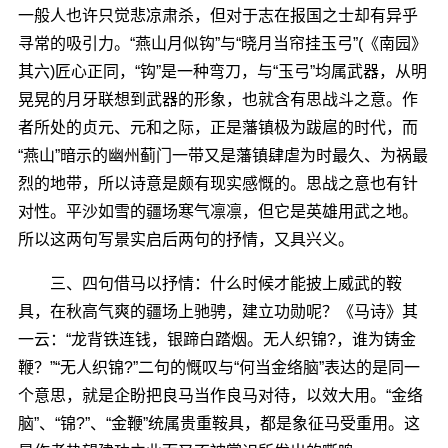
一般人也许只觉悲凉肃杀，但对于志在报国之士却有异乎
寻常的吸引力。“燕山月似钩”与“晓月当帘挂玉弓”(《南园》
其六)匠心正同，“钩”是一种弯刀，与“玉弓”均属武器，从明
晃晃的月牙联想到武器的形象，也就含有思战斗之意。作
者所处的贞元、元和之际，正是藩镇极为跋扈的时代，而
“燕山”暗示的幽州蓟门一带又是藩镇肆虐为时最久、为祸最
烈的地带，所以诗意是颇有现实感慨的。思战之意也有针
对性。平沙如雪的疆场寒气凛凛，但它是英雄用武之地。
所以这两句写景实启后两句的抒情，又具兴义。
三、四句借马以抒情：什么时候才能披上威武的鞍
具，在秋高气爽的疆场上驰骋，建立功勋呢？《马诗》其
一云：“龙背铁连钱，银蹄白踏烟。无人织锦?，谁为铸金
鞭？”“无人织锦?”二句的慨叹与“何当金络脑”表达的是同一
个意思，就是企盼把良马当作良马对待，以效大用。“金络
脑”、“锦?”、“金鞭”统属贵重鞍具，都是象征马受重用。这