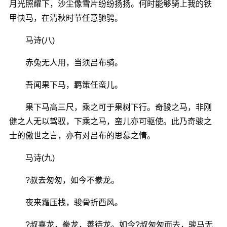
月光照耀下，沙尘像雪片纷纷扬扬。何时能够骑上我的铁
甲快马，在清秋时节任意驰骋。
马诗(八)
赤兔无人用，当须吕布骑。
吾闻果下马，羁策任蛮儿。
果下马高三尺，乘之可于果树下行。奇骏之马，非刚
健之人无以驾驭，下乘之马，蛮儿亦可驱使。此乃奇骏之
士的傲世之言，亦有对吕布的思慕之情。
马诗(九)
?叔去匆匆，如今不豢龙。
夜来霜压栈，骏骨折西风。
?叔喜龙，豢龙，善待龙。如今?叔匆匆而去，骏马无