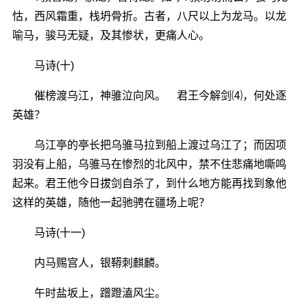
怙，西风霜重，栈坍骨折。古者，八尺以上为龙马。以龙
喻马，骏马无疑，及其惨状，更痛人心。
马诗(十)
催榜渡乌江，神骓泣向风。 君王今解剑⑷，何处逐
英雄？
乌江亭的亭长把乌骓马拉到船上渡过乌江了；而因项
羽没有上船，乌骓马在惨烈的北风中，禁不住悲痛地嘶鸣
起来。君王他今日拔剑自杀了，到什么地方能再找到象他
这样的英雄，随他一起驰骋在疆场上呢？
马诗(十一)
内马赐宫人，银鞯刺麒麟。
午时盐坂上，蹭蹬溘风尘。