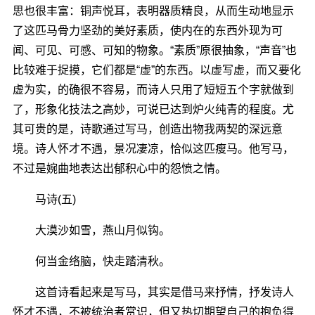
思也很丰富：铜声悦耳，表明器质精良，从而生动地显示
了这匹马骨力坚劲的美好素质，使内在的东西外现为可
闻、可见、可感、可知的物象。“素质”原很抽象，“声音”也
比较难于捉摸，它们都是“虚”的东西。以虚写虚，而又要化
虚为实，的确很不容易，而诗人只用了短短五个字就做到
了，形象化技法之高妙，可说已达到炉火纯青的程度。尤
其可贵的是，诗歌通过写马，创造出物我两契的深远意
境。诗人怀才不遇，景况凄凉，恰似这匹瘦马。他写马，
不过是婉曲地表达出郁积心中的怨愤之情。
马诗(五)
大漠沙如雪，燕山月似钩。
何当金络脑，快走踏清秋。
这首诗看起来是写马，其实是借马来抒情，抒发诗人
怀才不遇，不被统治者赏识，但又热切期望自己的抱负得