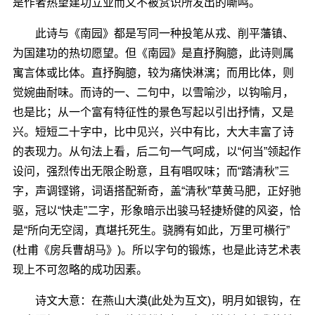
是作者热望建功立业而又不被赏识所发出的嘶鸣。
此诗与《南园》都是写同一种投笔从戎、削平藩镇、
为国建功的热切愿望。但《南园》是直抒胸臆，此诗则属
寓言体或比体。直抒胸臆，较为痛快淋漓；而用比体，则
觉婉曲耐味。而诗的一、二句中，以雪喻沙，以钩喻月，
也是比；从一个富有特征性的景色写起以引出抒情，又是
兴。短短二十字中，比中见兴，兴中有比，大大丰富了诗
的表现力。从句法上看，后二句一气呵成，以“何当”领起作
设问，强烈传出无限企盼意，且有唱叹味；而“踏清秋”三
字，声调铿锵，词语搭配新奇，盖“清秋”草黄马肥，正好驰
驱，冠以“快走”二字，形象暗示出骏马轻捷矫健的风姿，恰
是“所向无空阔，真堪托死生。骁腾有如此，万里可横行”
(杜甫《房兵曹胡马》)。所以字句的锻炼，也是此诗艺术表
现上不可忽略的成功因素。
诗文大意：在燕山大漠(此处为互文)，明月如银钩，在