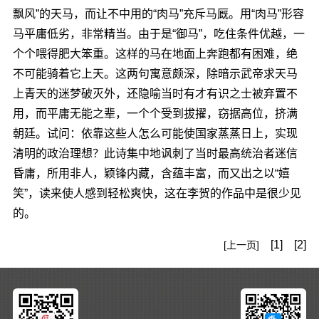
飘风”的天马，而让不中用的“肉马”充斥马厩。用“肉马”形容
马平庸低劣，非常精当。由于是“御马”，吃住条件优越，一
个个喂得肥大笨重。这样的马在地面上奔跑都有困难，绝
不可能骑着它上天。这两句寓意颇深，除暗示武帝求天马
上青天的迷梦破灭外，还隐喻当时有才有识之士被弃置不
用，而平庸无能之辈，一个个受到拔擢，窃据高位，挤满
朝廷。试问：依靠这些人怎么可能使国家蒸蒸日上，实现
清明的政治理想？此诗集中地讽刺了当时最高统治者迷信
昏庸，所用非人，颖锋内藏，含蕴丰富，而又出之以“嬉
笑”，读来使人感到轻松爽快，这在李贺的作品中是很少见
的。
[1]
[2]
[上一页]