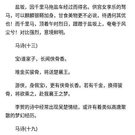
盐坂，因千里马拖盐车经过而得名。供宫女享乐的驽
马，可以麒麟银鞯加身，甘食美物更不必说，待遇何其优
也！而千里马，顶着午时烈日，蹭蹬于盐坂上，奄奄于风
尘兮！对比强烈，意境鲜明。
马诗(十三)
宝i谁家子，长闻侠骨香。
堆金买骏骨，将送楚襄王。
游侠，身佩宝i，更有侠骨长香。若有千金，换得骏
骨，将欲乘之，赴我襄王之梦。
李贺的诗中经常出现吴楚情结，或许有着类似高唐聚
散的梦幻经历。
马诗(十九)