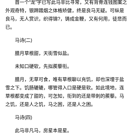
首一个“龙”字已写此马非比寻常，又有背脊连钱图案之
外观奇特，银蹄踏烟之体格矫健，终是良马无疑。可纵是
良马，无人赏识，织得锦?，铸成金鞭，又有何用，徒悲而
已。
马诗(二)
腊月草根甜，天街雪似盐。
未知口硬软，先拟蒺藜衔。
腊月，无草可食，唯有草根聊以充饥，却也深埋于盐
雪之下。饥肠辘辘，哪管得入口是硬是软。如此境地，连
草根都变成了甜的，可怎知，衔到的还是带刺的蒺藜。马
之饥，还是人之饥，马之困，还是人之困。
马诗(四)
此马非凡马，房星本是星。