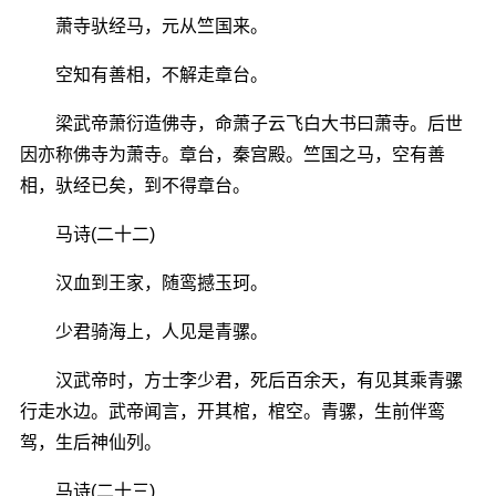
萧寺驮经马，元从竺国来。
空知有善相，不解走章台。
梁武帝萧衍造佛寺，命萧子云飞白大书曰萧寺。后世
因亦称佛寺为萧寺。章台，秦宫殿。竺国之马，空有善
相，驮经已矣，到不得章台。
马诗(二十二)
汉血到王家，随鸾撼玉珂。
少君骑海上，人见是青骡。
汉武帝时，方士李少君，死后百余天，有见其乘青骡
行走水边。武帝闻言，开其棺，棺空。青骡，生前伴鸾
驾，生后神仙列。
马诗(二十三)