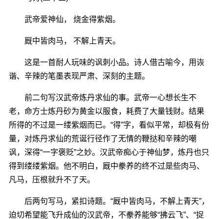
武帝爱神仙， 烧金得紫烟。
厩中皆肉马， 不解上青天。
这是一首耐人玩味的讽刺小品。诗人借古喻今，用诙
谐、辛辣的笔墨表现严肃、深刻的主题。
前二句写汉武帝炼丹求仙的事。武帝一心想长生不
老，命方士炼丹砂为黄金以服食，耗费了大量钱财。结果
所得的不过是一缕紫烟而已。“得”字，看似平常，却极有份
量，对炼丹求仙的荒诞行径作了无情的鞭挞和辛辣的嘲
讽，深得“一字褒贬”之妙。汉武帝痴心于神仙梦，炼丹也只
得到缕缕紫烟。他不明白，厩中豢养的终不过是些肉马、
凡马，压根就升不了天。
后两句写马，紧扣诗题。“厩中皆肉马，不解上青天”，
迫切希望能飞升成仙的汉武帝，不豢养能够“拂云飞”、“捉