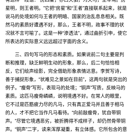
星明，则王者明。”它把“房星”和“王者”直接联系起来，就是
说马的处境如何与王者的明暗、国家的治乱息息相关。既
然马的素质好遭遇不好，那么，王者不明，政事不理的状
况就不言可喻了。这是一种“渗透法”，通过曲折引申，使它
所表达的实际意义远远超过字面的含义。
三、四句写马的形态和素质。如果说前二句主要是判
断和推理，缺乏鲜明生动的形象，那么，后二句恰恰相
反，它们绘声绘影，完全借助形象表情达意。李贺写诗，
善于捕捉形象，“状难见之景如在目前”，这两句就是突出的
例子。“瘦骨”写形，表现马的处境；“铜声”写质，反映马的
素质。这匹马瘦骨嶙嶙，说明境遇不好。在常人的眼里，
它不过是匹筋疲力尽的凡马，只有真正爱马并且善于相马
的人，才不把它当作凡马看待。“向前敲瘦骨，犹自带铜
声。”尽管它境遇恶劣，被折腾得不成样子，却仍然骨带铜
声。“铜声”二字，读来浑厚凝重，有立体感。它所包含的意