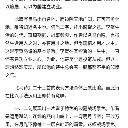
以施展，可以为国建立功业。
此篇写良马出自名地，而边陲天地广阔，正可奋勇奔
驰，唯待知遇名主也。何当二字，托出盼望之意。李贺生
活的时代，藩镇割据，战事频频，作者以名马自喻，言虽
然生逢用人之时，亦有用才之地，但尚需惜才用才之主。
这是李贺马诗的基本意旨。李贺在其短暂的一生中，一直
怀有建功立业之心，为此，他甚至宁愿投笔从戎。但这一
理想终难实现，所以他的诗中总会有一股郁郁不平的悲愤
之气。
《马诗》二十三首的表现方法总体上属比喻。而此诗
在比兴手法运用上却特有意味。
一、二句展现出一片富于特色的边疆战场景色，乍看
是运用赋法：连绵的燕山山岭上，一弯明月当空；平沙万
里，在月光下像铺上一层白皑皑的霜雪。这幅战场景色，