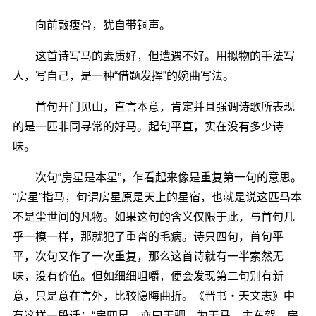
向前敲瘦骨，犹自带铜声。
这首诗写马的素质好，但遭遇不好。用拟物的手法写
人，写自己，是一种“借题发挥”的婉曲写法。
首句开门见山，直言本意，肯定并且强调诗歌所表现
的是一匹非同寻常的好马。起句平直，实在没有多少诗
味。
次句“房星是本星”，乍看起来像是重复第一句的意思。
“房星”指马，句谓房星原是天上的星宿，也就是说这匹马本
不是尘世间的凡物。如果这句的含义仅限于此，与首句几
乎一模一样，那就犯了重沓的毛病。诗只四句，首句平
平，次句又作了一次重复，那么这首诗就有一半索然无
味，没有价值。但如细细咀嚼，便会发现第二句别有新
意，只是意在言外，比较隐晦曲折。《晋书・天文志》中
有这样一段话：“房四星，亦曰天驷，为天马，主车驾。房