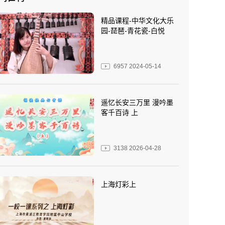
精品课程-中华文化大乐
园-琵琶-青花瓷-白悦
6957
2024-05-14
遥忆长安三万里 漫吟墨
客千百诗 上
3138
2026-04-28
上海灯彩上