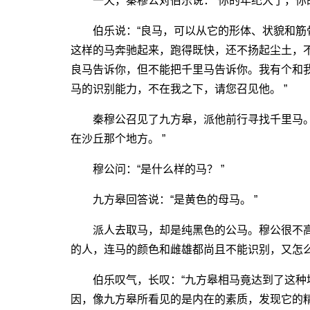
一天，秦穆公对伯乐说：“你的年纪大了，你的
伯乐说：“良马，可以从它的形体、状貌和筋
这样的马奔驰起来，跑得既快，还不扬起尘土，
良马告诉你，但不能把千里马告诉你。我有个和
马的识别能力，不在我之下，请您召见他。 ”
秦穆公召见了九方皋，派他前行寻找千里马。3
在沙丘那个地方。 ”
穆公问：“是什么样的马？ ”
九方皋回答说：“是黄色的母马。 ”
派人去取马，却是纯黑色的公马。穆公很不高
的人，连马的颜色和雌雄都尚且不能识别，又怎么
伯乐叹气，长叹：“九方皋相马竟达到了这种
因，像九方皋所看见的是内在的素质，发现它的