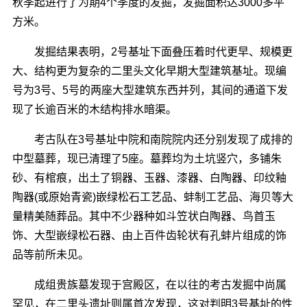
秋季起进行了为期4个季度的发掘，发掘面积达3000多平
方米。
发掘结果表明，2号基址下面叠压着时代更早、规模更
大、结构更为复杂的二里头文化早期大型建筑基址。现编
号为3号、5号的两座大型建筑东西并列，其间的通道下发
现了长逾百米的木结构排水暗渠。
考古队在3号基址中院和南院院内还分别发现了成排的
中型墓葬，现已清理了5座。墓葬均为土坑竖穴，多铺朱
砂、有棺痕，出土了铜器、玉器、漆器、白陶器、印纹釉
陶器(或原始青瓷)嵌绿松石工艺品、蚌制工艺品、海贝等大
量精美随葬品。其中不少器种如斗笠状白陶器、鸟首玉
饰、大型嵌绿松石器、由上百件齿轮状有孔蚌片组成的饰
品等前所未见。
成组贵族墓发现于宫殿区，在以往的考古发掘中尚属
罕见，在二里头遗址则属首次发现，这对判明3号基址的性