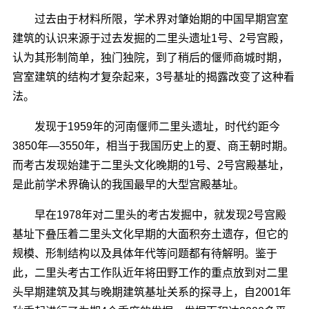
过去由于材料所限，学术界对肇始期的中国早期宫室
建筑的认识来源于过去发掘的二里头遗址1号、2号宫殿，
认为其形制简单，独门独院，到了稍后的偃师商城时期，
宫室建筑的结构才复杂起来，3号基址的揭露改变了这种看
法。
发现于1959年的河南偃师二里头遗址，时代约距今
3850年―3550年，相当于我国历史上的夏、商王朝时期。
而考古发现始建于二里头文化晚期的1号、2号宫殿基址，
是此前学术界确认的我国最早的大型宫殿基址。
早在1978年对二里头的考古发掘中，就发现2号宫殿
基址下叠压着二里头文化早期的大面积夯土遗存，但它的
规模、形制结构以及具体年代等问题都有待解明。鉴于
此，二里头考古工作队近年将田野工作的重点放到对二里
头早期建筑及其与晚期建筑基址关系的探寻上，自2001年