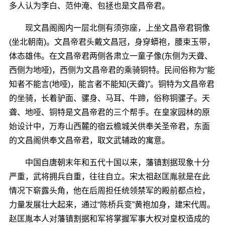
多人认为李白、范仲淹、包拯也是文昌帝君。
现文昌阁阁内一层北侧有须弥座，上坐文昌帝君铜像
(坐北朝南)。文昌帝君头戴文昌冠，身穿蟒袍，腰束玉带，
体态雄伟。在文昌帝君两侧各肃立一童子像(东侧为天聋、
西侧为地哑)，西侧为文昌帝君的乘骑铜特。民间俗称为“能
知者不能言(地哑)，能言者不能知(天聋)”。铜特为文昌帝君
的坐骑，长着驴面、骡身、马耳、牛蹄，俗称铜骡子。天
聋、地哑、铜特是文昌帝君的三个帮手。在皇家园林的原
始设计中，万寿山西麓的宿云檐城关供奉关圣帝君，东面
的文昌阁供奉文昌帝君，取文武辅政的寓意。
中国自唐朝末年和五代十国以来，藩镇割据现象十分
严重，武将拥兵自重，往往自立。宋太祖赵匡胤就是在此
情况下崭露头角，他在后周担任统领禁军的殿前都点检，
力量发展壮大起来，通过“陈桥兵变”黄袍加身，建宋代周。
赵匡胤本人对藩镇割据和军将掌握军事大权对皇权造成的