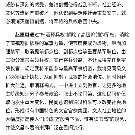
威胁有深刻的感受，藩镇割据使得战乱不断，社会经济、
文化等遭到严重破坏，他认识到要想使社会重获安宁，就
必须消灭藩镇割据，将军将的兵权收回中央。
赵匡胤通过“杯酒释兵权”解除了高级将领的军权，消除
了藩镇割据依靠的军事力量，使节度使成为虚衔，继而加
强禁军，取消殿前都点检、副都点检等重要禁军职位，由
三衙分掌禁军领兵权，实行将兵分离，不让武将充任枢密
院长官，规定武将不能参与最高军事机密，武将见同级文
官必须揖让执礼，从而抑制了武将的社会地位。同时朝廷
扩大仕途，取消释褐式，一中进士立刻做官，让更多的地
主阶级知识分子参与政治。取士不论门第，这使民间价值
取向发生重大变化，民间意识到通过科举可以改变社会地
位，形成带有中国特色的文官官僚集团。文人社会地位的
大幅度提高使人们形成“万般皆下品，惟有读书高”的观念，
并使文昌帝君的崇拜广泛在民间流行。