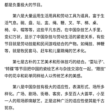
都是负重极大的节目。
第六是大量运用生活用具和劳动工具为道具，富于生
活气息。碗、盘、坛、盅、绳、鞭、叉、竿、梯、桌、
椅、伞、帽等等，这些平凡东西，在中国杂技艺人手里，
变幻万状，显示了中国杂技与劳动生活的紧密关系，有些
节目就是劳动技能和民间游戏结合的产物。如绳技、神鞭
等，就是牧民套马、赶车和儿童跳绳的艺术化。
第七是古朴的工艺美术和形体技巧的结合。“耍坛子”、
“转碟”等节目把中国的瓷绘艺术与杂技交溶在一起，“蹬技”
中的花伞和彩单同样给人以传统艺术的美感。
第八是中国杂技有极大的适应性，表演形式、场所多
样化。广场、剧场、街巷、客房，多至百人大荟萃，小至
一人的现场即席献艺，正是这种广泛的适应性使其能千古
犹存。