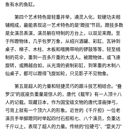
鱼有水的鱼缸。
第四个艺术特色是轻重并举，通灵入化，软硬功夫相
辅相成，最能表现这一艺术特色的是“蹬技”节目。蹬技多数
是女演员表演，演员躺在特制的方台上，以双足来蹬。至
于所蹬物体，几乎包罗万象，从绍兴酒罐、彩缸、瓦钟到
桌子、梯子、木柱、木板和喧腾带响的锣鼓等等，轻至绢
制的花伞，重到一百多斤重的大活人。被蹬物体，或飞速
旋转，或腾越自如，从光滑的瓷制彩缸，到笨重的木制八
仙桌子，都可以蹬得飞旋如轮，只见影子不见物象。
第五是超人的力量和轻捷灵巧的跟斗技艺相结合。“叠
罗汉”的底座负重量是惊人的，唐代《载竿》有一人顶十八
人的记载。现藏日本，作为国宝级文物的唐代漆画弹弓，
弓背上就有一个顶六人的形象。近世的《千斤担》一位老
演员手举脚蹬同时举起四付石担和七、八个演员，负重达
千斤以上，表现了超人的力量。传统的“拉硬弓”、“耍关刀”