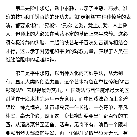
第二是险中求稳，动中求静，显示了冷静、巧妙、准
确的技巧和千锤百炼的硬功夫。如“走钢丝”中种种惊险的表
演，都要求“稳”；“晃板”、“晃梯”之类，凳上加凳，人上叠
人，但顶上的人必须在动荡不定的基础上求平求静。这必
须有极冷静的头脑、高超的技艺与千百次刻苦训练相结合
才行，这显示了对势能和平衡的驾驭力量，表现了人类在
战胜险阻中的超越精神。
第三是平中求奇，以出神入化的巧妙手法，从无到
有，显示人类的创造力量，这个艺术特色在举世惊绝的“古
彩戏法”中表现得最为突出。中国戏法与西洋魔术最大的区
别就在于魔术讲究运用声光道具，而中国戏法台面上金碧
辉煌、铮光锃亮，演员却只要一件长袍、一条薄单，平凡
朴实，毫无华彩，然而这一身长袍却要变出千奇百怪的东
西，从酒席菜肴至活鱼、活鸟，无奇不有。演员一个跟斗
能献出烈火燃烧的铜盆，再一个跟斗又取出硕大无比、有