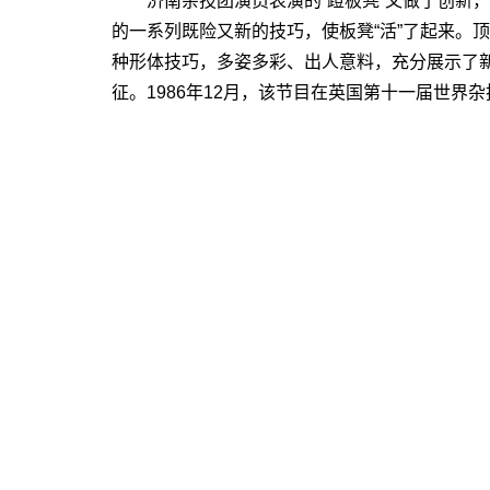
济南杂技团演员表演的“蹬板凳”又做了创新，
的一系列既险又新的技巧，使板凳“活”了起来。
种形体技巧，多姿多彩、出人意料，充分展示了
征。1986年12月，该节目在英国第十一届世界