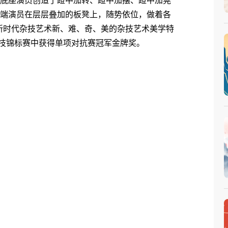
底座演员创造了蹬中加转、蹬中加摆、蹬中加晃
顶端演员在层层叠加的板凳上，随势依位，做着各
新时代杂技艺术新、难、奇、美的杂技艺术美学特
杂技锦标赛中获得单项对抗赛冠军金牌奖。