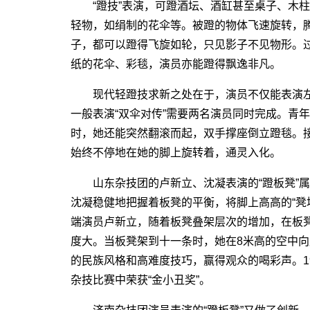
“蹬技”表演，可蹬酒坛、酒缸甚至桌子、木柱
轻物，如绢制的花伞等。被蹬的物体飞速旋转，
子，都可以蹬得飞旋如轮，只见影子不见物形。
纸的花伞、彩毯，演员亦能蹬得飘逸非凡。
现代轻蹬技求新之处在于，演员不仅能表演左右脚
一般表演“双伞对传”需要两名演员同时完成。青
时，她还能突然翻滚而起，双手撑座倒立蹬毯。
始终不停地在她的脚上旋转着，通灵入化。
山东杂技团的卢新立、沈凝表演的“蹬板凳”属
沈凝稳健地把握着板凳的平衡，将脚上高高的“凳
端演员卢新立，随着板凳叠架层次的增加，在板
度大。当板凳架到十一条时，她在8米高的空中
的民族风格和高难度技巧，赢得观众的喝彩声。1
杂技比赛中荣获“金小丑奖”。