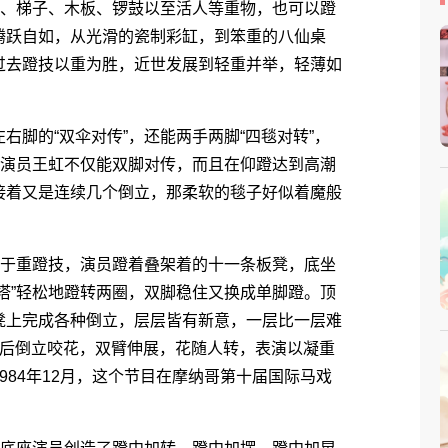
、梯子、木板、锣鼓以至活人等重物，也可以蹬
腾跃自如，从光滑的瓷制彩缸，到笨重的八仙桌
过去蹬技以重为胜，近世发展到轻重并举，轻薄如
的“双伞对传”，还能两手两脚“四毯对转”，
年演员王虹不仅能双脚对传，而且在仰蹬达到高潮
接着又是连续几个倒立，那柔软的毯子好似着魔般
于重蹬技，演员蹬着叠架着的十一条板凳，底坐
塔”轻松地蹬转两圈，双脚稳住又换成单脚蹬。顶
凳上完成各种倒立，层层皆有新意，一层比一层难
向后倒立咬花，双臂伸展，花随人转，表演以凝重
984年12月，这个节目在摩纳哥第十届国际马戏