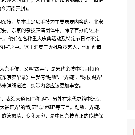
那迷人的魅力，来自演员高超的腿脚功夫。追根
(今河南开封)。
杂技，基本上是以手技为主要表现内容的。北宋
需要，东京的杂技表演团体中，除了官办的“左右
艺人。他们在各种重大庆典活动及特定节日时不定
勾栏”之中。这里汇集了大批杂技艺人，他们创造
称为杂手伎，又叫“踢弄”，是宋代杂技中独具特色
京梦华录》中就有“踢瓶”、“弄碗”、“球杖踢弄”
书未详细记述，实际内容应该更加丰富。
”，表演大道具时称“蹬”。另外在宋代史籍中还记
大瓮舞弄”的“踢缸”或“蹬缸”等节目。踢瓶、弄碗、
，愈演愈精，变化无穷，是中国杂技真正的传统保