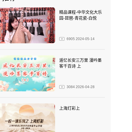
精品课程-中华文化大乐
园-琵琶-青花瓷-白悦
6905
2024-05-14
遥忆长安三万里 漫吟墨
客千百诗 上
3084
2026-04-28
上海灯彩上