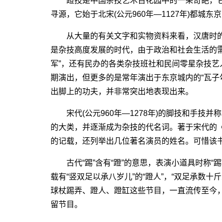
蹬技是中国杂技艺术百花园中的一朵奇葩，它
寻源，它始于北宋(公元960年―1127年)都城东京
从大量的有关文字和实物资料来看，汉唐时的
是杂技高度发展的时代，由于政治和社会生活的
军”，还有民办的各类杂技班社和民间零星杂技
期演出，但更多的是常年演出于东京城内的“瓦子
出脚上的功夫，并非常突出地表现出来。
宋代(公元960年―1278年)的脚技和手技并
的大类，并逐渐成为杂技的代名词。著于宋代的《东
的记载，还列举出几位著名演员的姓名。可惜该
古代“踢”含有“蹬”的意思，表演小道具时称“踢
载有“竖双足以承八岁儿”的“蹬人”，“双足承数十斤
球杖踢弄、蹬人、蹬缸这些节目，一直流传至今
留节目。