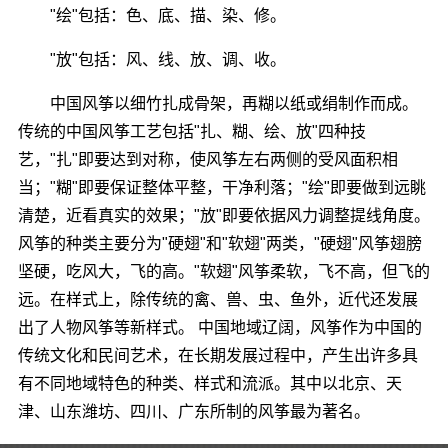
"绘"包括：色、底、描、染、修。
"放"包括：风、线、放、调、收。
中国风筝以细竹扎成骨架，再糊以纸或绢制作而成。
传统的中国风筝工艺包括"扎、糊、绘、放"四种技
艺，"扎"即要达到对称，使风筝左右两侧的受风面积相
当；"糊"即要保证整体平整，干净利落；"绘"即要做到远眺
清楚，近看真实的效果；"放"即要依据风力调整提线角度。
风筝的种类主要分为"硬翅"和"软翅"两类，"硬翅"风筝翅膀
坚硬，吃风大，飞的高。"软翅"风筝柔软，飞不高，但飞的
远。在样式上，除传统的禽、兽、虫、鱼外，近代还发展
出了人物风筝等新样式。 中国地域辽阔，风筝作为中国的
传统文化和民间艺术，在长期发展过程中，产生出许多具
有不同地域特色的种类、样式和流派。其中以北京、天
津、山东潍坊、四川、广东所制的风筝最为著名。