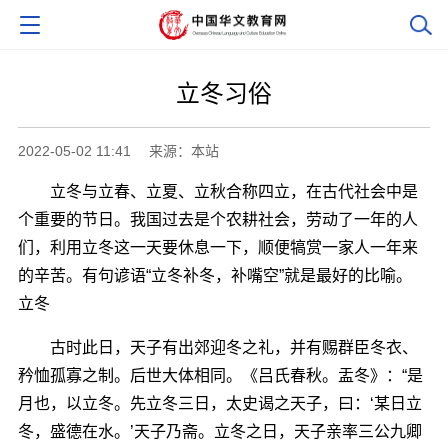
立冬习俗
2022-05-02 11:41
来源：本站
立冬与立春、立夏、立秋合称四立，在古代社会中是
个重要的节日。我国过去是个农耕社会，劳动了一年的人
们，利用立冬这一天要休息一下，顺便犒赏一家人一年来
的辛苦。有句谚语“立冬补冬，补嘴空”就是最好的比喻。
立冬
古时此日，天子有出郊迎冬之礼，并有赐群臣冬衣、
矜恤孤寡之制。后世大体相同。《吕氏春秋。盂冬》：“是
月也，以立冬。先立冬三日，太史谒之天子，曰：‘某日立
冬，盛德在水。’天子乃斋。立冬之日，天子亲率三公九卿