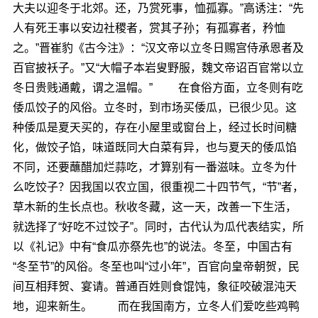
大夫以迎冬于北郊。还，乃赏死事，恤孤寡。”高诱注：“先
人有死王事以安边社稷者，赏其子孙；有孤寡者，矜恤
之。”晋崔豹《古今注》：“汉文帝以立冬日赐宫侍承恩者及
百官披袄子。”又“大帽子本岩叟野服，魏文帝诏百官常以立
冬日贵贱通戴，谓之温帽。” 在食俗方面，立冬则有吃
倭瓜饺子的风俗。立冬时，到市场买倭瓜，已很少见。这
种倭瓜是夏天买的，存在小屋里或窗台上，经过长时间糖
化，做饺子馅，味道既同大白菜有异，也与夏天的倭瓜馅
不同，还要蘸醋加烂蒜吃，才算别有一番滋味。立冬为什
么吃饺子？因我国以农立国，很重视二十四节气，“节”者，
草木新的生长点也。秋收冬藏，这一天，改善一下生活，
就选择了“好吃不过饺子”。同时，古代认为瓜代表结实，所
以《礼记》中有“食瓜亦祭先也”的说法。冬至，中国古有
“冬至节”的风俗。冬至也叫“过小年”，百官向皇帝朝贺，民
间互相拜贺、宴请。普通百姓则食馄饨，象征咬破混沌天
地，迎来新生。 而在我国南方，立冬人们爱吃些鸡鸭