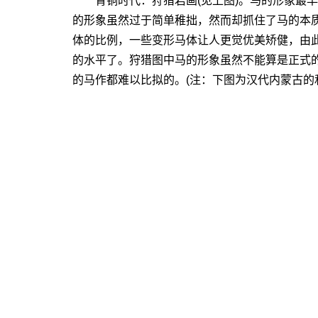
青铜时代：狩猎岩画(见上图)。马的形象最早
的形象虽然过于简单稚拙，然而却抓住了马的本
体的比例，一些变形马体让人更觉优美矫健，由
的水平了。狩猎图中马的形象虽然不能算是正式
的马作都难以比拟的。(注：下图为汉代内蒙古的