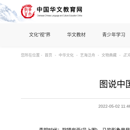
文化“视”界
华文教材
青少年学习
您所在位置 -
首页
-
中华文化
-
艺海泛舟
-
文物典藏
-
正
图说中
2022-05-02 11:4