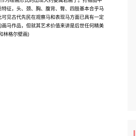
作为绘画形式的出现大约要属岩画了。狩猎图中
质特征，头、颈、胸、腹背、臀、四肢基本合乎马
此可见古代先民在观察马和表现马方面已具有一定
的画马作品，但就其艺术价值来讲是后世任何精美
和林格尔壁画)