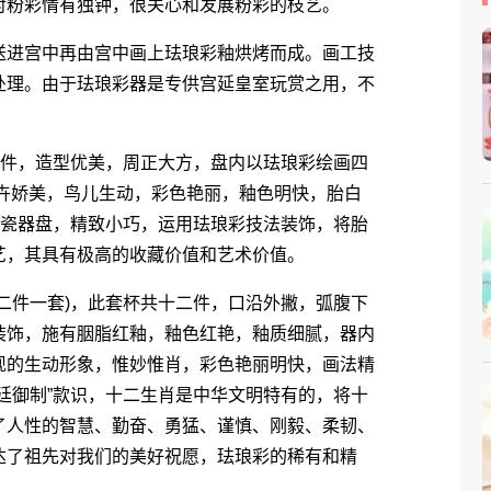
对粉彩情有独钟，很关心和发展粉彩的枝艺。
进宫中再由宫中画上珐琅彩釉烘烤而成。画工技
处理。由于珐琅彩器是专供宫延皇室玩赏之用，不
件，造型优美，周正大方，盘内以珐琅彩绘画四
卉娇美，鸟儿生动，彩色艳丽，釉色明快，胎白
套瓷器盘，精致小巧，运用珐琅彩技法装饰，将胎
艺，其具有极高的收藏价值和艺术价值。
件一套)，此套杯共十二件，口沿外撇，弧腹下
装饰，施有胭脂红釉，釉色红艳，釉质细腻，器内
现的生动形象，惟妙惟肖，彩色艳丽明快，画法精
廷御制”款识，十二生肖是中华文明特有的，将十
了人性的智慧、勤奋、勇猛、谨慎、刚毅、柔韧、
达了祖先对我们的美好祝愿，珐琅彩的稀有和精