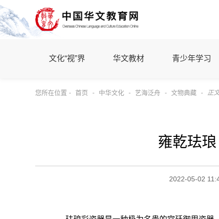
文化“视”界
华文教材
青少年学习
您所在位置 -
首页
-
中华文化
-
艺海泛舟
-
文物典藏
-
正
雍乾珐琅
2022-05-02 11: