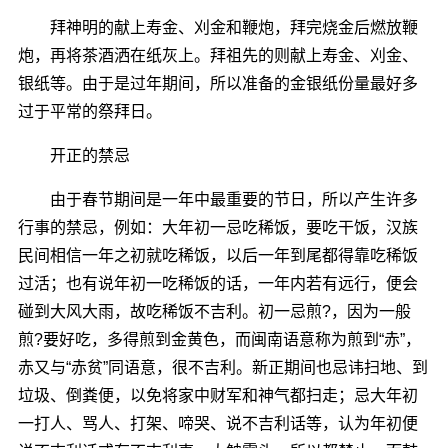
拜神明的献上寿金、刈金和鞭炮，拜完烧金后燃放鞭
炮，再将茶酒洒在纸灰上。拜祖先的则献上寿金、刈金、
银纸等。由于是过年期间，所以准备的金银纸份量最好多
过于平常的祭拜日。
开正的禁忌
由于春节期间是一年中最重要的节日，所以产生许多
行事的禁忌，例如：大年初一忌吃稀饭，要吃干饭，汉族
民间相信一年之初就吃稀饭，以后一年到尾都得靠吃稀饭
过活；也有说年初一吃稀饭的话，一年内若有远行，便会
碰到大风大雨，故吃稀饭不吉利。初一忌煎?，因为一般
煎?要好吃，多得煎到金黄色，而闽南语意称为煎到“赤”，
赤又与“赤贫”同语意，很不吉利。新正期间也忌讳扫地、到
垃圾、倒粪便，以免将家中财军和神气都扫走；忌大年初
一打人、骂人、打架、啼哭、说不吉利话等，认为年初便