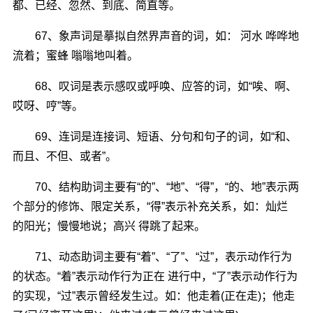
都、已经、忽然、到底、简直等。
67、象声词是摹拟自然界声音的词，如： 河水 哗哗地
流着；蜜蜂 嗡嗡地叫着。
68、叹词是表示感叹或呼唤、应答的词，如“唉、啊、
哎呀、哼”等。
69、连词是连接词、短语、分句和句子的词，如“和、
而且、不但、或者”。
70、结构助词主要有“的”、“地”、“得”，“的、地”表示两
个部分的修饰、限定关系，“得”表示补充关系，如：灿烂
的阳光；慢慢地说；高兴 得跳了起来。
71、动态助词主要有“着”、“了”、“过”，表示动作行为
的状态。“着”表示动作行为正在 进行中，“了”表示动作行为
的实现，“过”表示曾经发生过。如：他走着(正在走)；他走