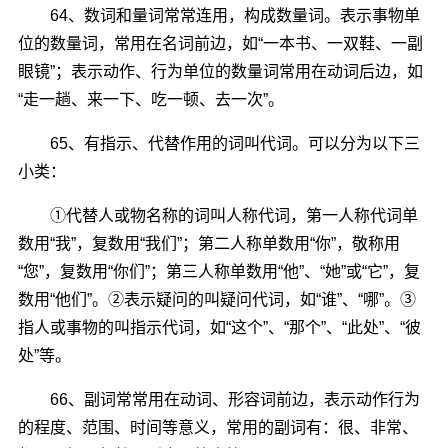
64、数词和量词常常连用，构成数量词。表示事物单
位的数量词，常用在名词前边，如“一本书、一双鞋、一副
眼镜”；表示动作、行为单位的数量词常用在动词后边，如
“走一趟、来一下、吃一顿、去一次”。
65、有指示、代替作用的词叫代词。可以分为以下三
小类：
①代替人或物名称的词叫人称代词，第一人称代词单
数用“我”，复数用“我们”；第二人称单数用“你”，敬称用
“您”，复数用“你们”；第三人称单数用“他”、“她”或“它”，复
数用“他们”。②表示疑问的叫疑问代词，如“谁”、“哪”。③
指人或事物的叫指示代词，如“这个”、“那个”、“此处”、“彼
处”等。
66、副词常常用在动词、形容词前边，表示动作行为
的程度、范围、时间等意义，常用的副词有：很、非常、