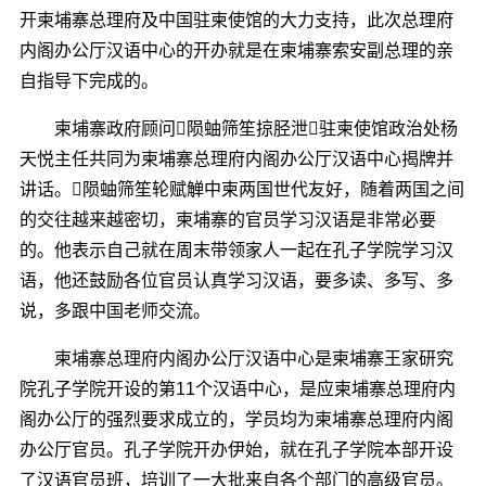
开柬埔寨总理府及中国驻柬使馆的大力支持，此次总理府
内阁办公厅汉语中心的开办就是在柬埔寨索安副总理的亲
自指导下完成的。
柬埔寨政府顾问陨蚰筛笙掠胫泄驻柬使馆政治处杨
天悦主任共同为柬埔寨总理府内阁办公厅汉语中心揭牌并
讲话。陨蚰筛笙轮赋觯中柬两国世代友好，随着两国之间
的交往越来越密切，柬埔寨的官员学习汉语是非常必要
的。他表示自己就在周末带领家人一起在孔子学院学习汉
语，他还鼓励各位官员认真学习汉语，要多读、多写、多
说，多跟中国老师交流。
柬埔寨总理府内阁办公厅汉语中心是柬埔寨王家研究
院孔子学院开设的第11个汉语中心，是应柬埔寨总理府内
阁办公厅的强烈要求成立的，学员均为柬埔寨总理府内阁
办公厅官员。孔子学院开办伊始，就在孔子学院本部开设
了汉语官员班，培训了一大批来自各个部门的高级官员。