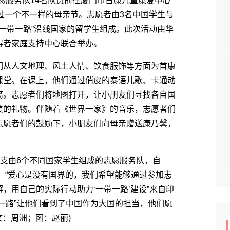
愿服务队14名队员前往厦门市首康儿童康复中心
度过一个不一样的母亲节。志愿者由3名中国学生与
“一带一路”沿线国家的留学生组成。此次活动由华
碍者家庭支持中心联合举办。
从人文地理、风土人情、饮食服饰等方面为首康
课堂。在课上，他们通过俏皮的泰语儿歌、卡通动
离。志愿者们将地图打开，让小朋友们寻找各自国
美的礼物。伴随着《世界一家》的音乐，志愿者们
志愿者们的鼓励下，小朋友们向母亲赠送康乃馨，
支由6个不同国家学生组成的志愿服务队，自
教。“爱心是没有国界的，我们希望能够通过参加志
，用自己的实际行动助力‘一带一路’建设”来自印
一路”让他们看到了中国作为大国的担当，他们愿
文：周洲；图：赵丽)