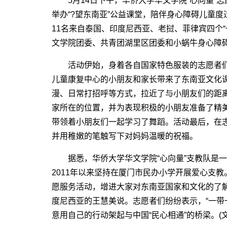
5月14日下午，华侨大学华文学院“心向量”志
举办“?望东南亚”公益课堂，陪伴身心障碍儿童
11名来自泰国、印度尼西亚、老挝、菲律宾四个
文学院团委、共青团湖里区团委和小蜗牛身心障
活动伊始，身着各自国家特色服装的志愿者们
儿童康复中心的小朋友和家长带来了东南亚文化
漫、日常打招呼等方式，拉近了与小朋友们的距
家所在的位置，并为表现积极的小朋友准备了精
带领着小朋友们一起学习了舞蹈。活动最后，在
并用稚嫩的笔触写下对妈妈温暖的祝福。
据悉，华侨大学华文学院“心向量”支教队是一
2011年以来坚持在厦门市民办小学开展爱心支
愿服务活动，增进大家对东南亚国家和文化的了解
度尼西亚的王慧美说。志愿者们纷纷表示，“一带
意用自己的行动架起与中国“民心相通”的桥梁。(