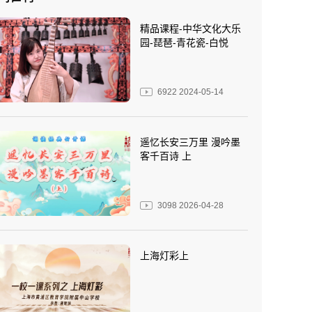
精品课程-中华文化大乐
园-琵琶-青花瓷-白悦
6922
2024-05-14
遥忆长安三万里 漫吟墨
客千百诗 上
3098
2026-04-28
上海灯彩上