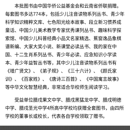
本批图书由中国华侨公益基金会和云南省侨联捐赠。
每套图书多达774本，包括少儿注音读物系列丛书、青少年
科学知识精粹文库、七色阳光绘本故事、段立新习惯养成
童话、中国少儿美术教学专家优秀课列丛书、趣味科学探
索馆、中国少儿科普经典小品文名家精选、蕉窗逸品象棋
谱新编、大家大奖小说、新课堂必读丛书、我的家在中
国、十二生肖系列丛书、青少年必读、应急知识小学读
本、青少年益智丛书等，其中少儿注音读物系列丛书有
《增广贤文》、《弟子规》、《三十六计》、《颜氏家
训》、《百家姓》、《唐诗三百首》、《中国寓言故事》
等中华文化智慧经典，非常适合华校师生阅读学习。
受益单位腊戌果文中学、腊戌黑猛龙中学、腊戌明德
中学、腊戌圣光中学4所高中学校均获赠全套图书，由四所
学校的董事长或校长，代表各自学校领取了赠书。