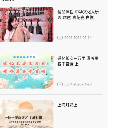
精品课程-中华文化大乐
园-琵琶-青花瓷-白悦
6905
2024-05-14
遥忆长安三万里 漫吟墨
客千百诗 上
3084
2026-04-28
上海灯彩上