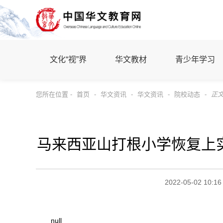
文化“视”界
华文教材
青少年学习
您所在位置 -
首页
-
华文资讯
-
华文资讯
-
院校动态
-
正
马来西亚山打根小学恢复上实
2022-05-02 10:16
null