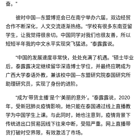
奋。”
彼时中国—东盟博览会已在南宁举办六届，双边经贸
合作不断深化，人文交流逐渐热络。“学校有很多东南亚留
学生，让我觉得很亲切。中国同学对我们也很友善，所以
短短半年我的中文水平实现突飞猛进。”泰露露说。
“中国的发展速度非常快，处处充满了机遇。”硕士毕业
后，泰露露决定继续留华深造博士学位，并最终应聘成为
广西大学泰语外教，兼该校中国—东盟研究院泰国研究所
助理研究员，实现了身份的进阶。
“成为‘带货主播’是个‘美丽的意外’。”泰露露说，2020
年，受新冠肺炎疫情影响，她只能在泰国通过线上直播教
学为中国学生上课。与此同时，她也注意到，疫情背景下
传统进出口贸易因线下往来中断，受阻严重。网上直播带
货打破时空界限，有效激活了市场。