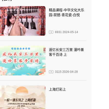
精品课程-中华文化大乐
园-琵琶-青花瓷-白悦
6931
2024-05-14
遥忆长安三万里 漫吟墨
客千百诗 上
3115
2026-04-28
上海灯彩上