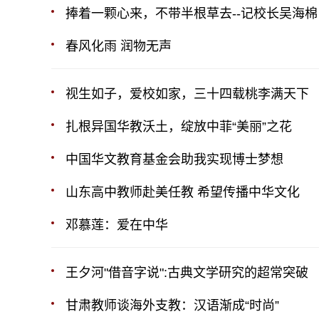
捧着一颗心来，不带半根草去--记校长吴海棉
春风化雨 润物无声
视生如子，爱校如家，三十四载桃李满天下
扎根异国华教沃土，绽放中菲“美丽”之花
中国华文教育基金会助我实现博士梦想
山东高中教师赴美任教 希望传播中华文化
邓慕莲：爱在中华
王夕河"借音字说":古典文学研究的超常突破
甘肃教师谈海外支教：汉语渐成“时尚”