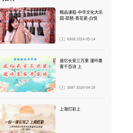
精品课程-中华文化大乐
园-琵琶-青花瓷-白悦
6908
2024-05-14
遥忆长安三万里 漫吟墨
客千百诗 上
3087
2026-04-28
上海灯彩上