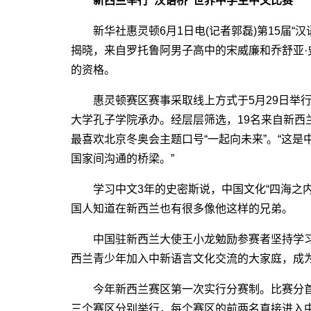
新西兰举行“汉语桥”世界中学生中文比赛
新华社惠灵顿6月1日电(记者郭磊)第15届“汉
揭晓，来自罗托鲁阿男子高中的宋威廉和乔舒亚
的资格。
惠灵顿赛区赛事采取线上方式于5月29日举行
大学孔子学院承办。经层层筛选，19名来自新西
最喜欢北京冬奥会主题口号“一起向未来”。“这
国家间沟通的桥梁。”
学习中文3年的史密斯说，中国文化“四海之内
国人知道在新西兰也有很多像他这样的兄弟。
中国驻新西兰大使王小龙勉励参赛者坚持学习
西兰青少年加入中新语言文化交流的大家庭，成
今年新西兰赛区第一次实行分赛制。比赛分首
三个赛区分别举行，每个赛区的前两名直接进入