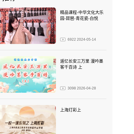
精品课程-中华文化大乐
园-琵琶-青花瓷-白悦
6922
2024-05-14
遥忆长安三万里 漫吟墨
客千百诗 上
3098
2026-04-28
上海灯彩上