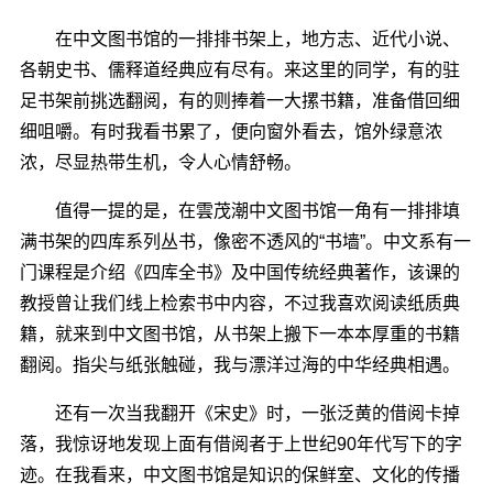
在中文图书馆的一排排书架上，地方志、近代小说、
各朝史书、儒释道经典应有尽有。来这里的同学，有的驻
足书架前挑选翻阅，有的则捧着一大摞书籍，准备借回细
细咀嚼。有时我看书累了，便向窗外看去，馆外绿意浓
浓，尽显热带生机，令人心情舒畅。
值得一提的是，在雲茂潮中文图书馆一角有一排排填
满书架的四库系列丛书，像密不透风的“书墙”。中文系有一
门课程是介绍《四库全书》及中国传统经典著作，该课的
教授曾让我们线上检索书中内容，不过我喜欢阅读纸质典
籍，就来到中文图书馆，从书架上搬下一本本厚重的书籍
翻阅。指尖与纸张触碰，我与漂洋过海的中华经典相遇。
还有一次当我翻开《宋史》时，一张泛黄的借阅卡掉
落，我惊讶地发现上面有借阅者于上世纪90年代写下的字
迹。在我看来，中文图书馆是知识的保鲜室、文化的传播