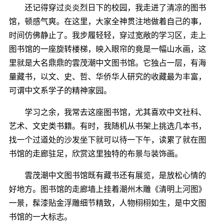
还记得穿过炎炎烈日下的校园，我走进了清凉的图书
馆，顿感气爽。在这里，大家全神贯注地做着自己的事，
时间仿佛静止了。我步履轻轻，穿过宽敞的学习区，走上
图书馆的一座旋转楼梯，映入眼帘的竟是一幅山水画，这
里就是大名鼎鼎的雲茂潮中文图书馆。它独占一层，有海
量藏书，以文、史、哲、华侨华人研究的收藏最为丰富，
可谓中文系学子的精神家园。
学习之余，我常去这座图书馆，尤其喜欢中文社科、
艺术、文史类书籍。有时，我随机从书架上挑选几本书，
找一个过道处的沙发坐下就可以待一下午，读累了就在图
书馆的走廊驻足，欣赏这里独特的布景与装饰画。
雲茂潮中文图书馆既有藏书还有展览，是放松心情的
好地方。图书馆的走廊墙上挂着潮州木雕《清明上河图》
一景，髹漆贴金浮雕细节精致，人物栩栩如生，是中文图
书馆的一大标志。