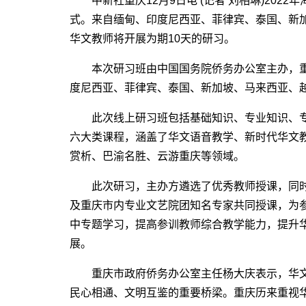
中新社重庆12月9日电 (记者 刘相琳)202
式。来自缅甸、印度尼西亚、菲律宾、泰国、新加
华文教师将开展为期10天的研习。
本次研习班由中国国务院侨务办公室主办，重
度尼西亚、菲律宾、泰国、新加坡、马来西亚、
此次线上研习班包括基础知识、专业知识、专
六大类课程，涵盖了华文语音教学、新时代华文
赏析、巴渝名胜、云游重庆等领域。
此次研习，主办方遴选了优秀教师授课，同时
及重庆市内专业文艺院团知名专家共同授课，为
中专题学习，提高参训教师综合教学能力，提升
展。
重庆市政府侨务办公室主任杨大庆表示，华文教
民心相通、文明互鉴的重要桥梁。重庆历来重视华