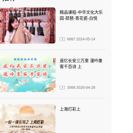
精品课程-中华文化大乐
园-琵琶-青花瓷-白悦
6887
2024-05-14
遥忆长安三万里 漫吟墨
客千百诗 上
3068
2026-04-28
上海灯彩上