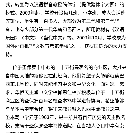
式，转变为以汉语拼音教授简体字（提供繁体字对照）的
模式。2009年起，学校开设幼儿班、小学班、成人会话班
等班型，学生有一百多人，大部分为第二代和第三代华
裔，也有少部分第一代华裔和巴西人，所用教材有《汉语
乐园》《中文》《当代中文》等。2009年10月，学校成为
国侨办首批“华文教育示范学校”之一，获得国侨办的大力支
持。
位于圣保罗市中心的二十五街是著名的商业区，大批来
自中国大陆的新移民在此经商，他们希望子女能够就读巴
西正规学校，同时又能学习中文和中华文化。面对这一需
求，华侨天主堂中文学校肖思佳校长积极与位于二十五街
商业区的圣保罗百年名校圣本笃中学进行协商，希望能够
与圣本笃中学合作，将华文教育融入巴西主流教育之中。
圣本笃中学建于1903年，是一所具有百年历史的天主教名
校，隶属于圣保罗圣本笃修道院，在当地人心目中享有崇