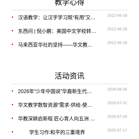
教学心得
2022-06-29
汉语教学：让汉字学习既“有用”又“好玩儿”
2022-06-29
东西问 | 倪小鹏：美国中文学校转型之路在何方？
2022-06-29
马来西亚华社的坚持——华文教育 久久为功
活动资讯
2026-08-06
2026年“少年中国说”华裔新生代使者选拔赛决赛在广东江门举行
2026-07-31
华文教学数智资源“需求-供给-使用”分析框架构建研究
2026-07-20
华教深耕启新程 匠心育人向五洲 ——2026年“华文教育・华文教师”研习班圆满结业
2026-07-17
学生习作:和平的三重境界