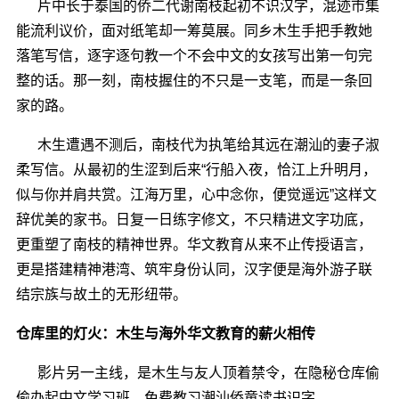
片中长于泰国的侨二代谢南枝起初不识汉字，混迹市集
能流利议价，面对纸笔却一筹莫展。同乡木生手把手教她
落笔写信，逐字逐句教一个不会中文的女孩写出第一句完
整的话。那一刻，南枝握住的不只是一支笔，而是一条回
家的路。
木生遭遇不测后，南枝
代为执笔
给
其
远在潮汕的
妻子
淑
柔写信。从最初的生涩到后来
“行船入夜，恰江上升明月，
似与你并肩共赏。江海万里，心中念你，便觉遥远”这样文
辞优美的家书。日复一日练字修文，不只精进文字功底，
更重塑了南枝的精神世界。华文教育从来不止传授语言，
更是搭建精神港湾、筑牢身份认同，汉字便是海外游子联
结宗族与故土的无形纽带。
仓库里的灯火：木生与海外华文教育的薪火相传
影片另一主线，是木生与友人顶着禁令，在隐秘仓库偷
偷办起中文学习班，免费教习潮汕侨童读书识字。