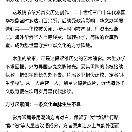
这段情节依托真实历史创作：
二十
世纪三四十年代泰国
华校鼎盛时多达四百余所，后续受政策影响，华文办学屡
遭封禁
——
华校被关闭、授课时间被严限、师资出现断
层。海外华侨华人自筹经费、辗转办学，简陋的仓库教
室，成为乱世里守护中华文化的方寸阵地。
木生的故事，正是这段艰难历史的艺术缩影。木生办学
不求回报，只为异国点亮文脉微光。受其熏陶的南枝接续
执教，把识字班长久办下去。片尾乡邻捐资建校，定名
“木
生学校”。从一人启智一人，到星火绵延成片，近代海外华
文教育便在坎坷岁月里代代接续。
方寸尺素间：一条文化血脉生生不息
影片通篇
采用潮汕方言对白，保留了
“汝”“食饭”“行路”
“鼎”“箸”等大量古汉语成分，方言原声让乡土气韵扑面而