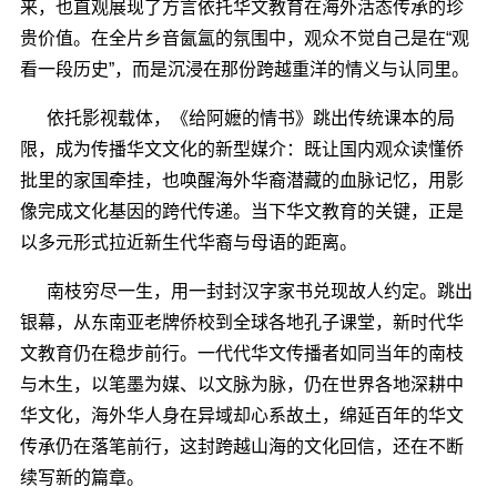
来
，
也
直观展现
了
方言依托华文教育在海外活态传承的珍
贵价值。在全片乡音氤氲的氛围中，观众不觉自己是在
“观
看一段历史”，而是沉浸在那份跨越重洋的情义与认同里。
依托影视载体，《给阿嬷的情书》跳出传统课本的局
限，成为传播华文文化的新型媒介：既让国内观众读懂侨
批里的家国牵挂，也唤醒海外华裔潜藏的血脉记忆，用影
像完成文化基因的跨代传递。当下华文教育的关键，正是
以多元形式拉近新生代华裔与母语的距离。
南枝穷尽一生，用一封封汉字家书兑现故人约定。跳出
银幕，从东南亚老牌侨校到全球各地孔子课堂，新时代华
文教育仍在稳步前行。一代代华文传播者如同当年的南枝
与木生，以笔墨为媒、以文脉为脉，
仍
在世界各地深耕中
华文化
，
海外华人身在异域却心系故土，绵延百年的华文
传承仍在落笔前行，这封跨越山海的文化回信，还在不断
续写新的篇章。