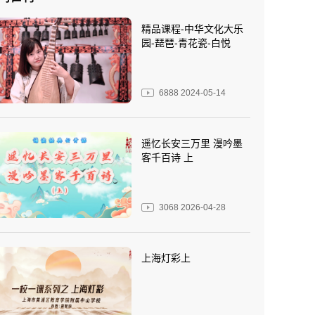
精品课程-中华文化大乐
园-琵琶-青花瓷-白悦
6888
2024-05-14
遥忆长安三万里 漫吟墨
客千百诗 上
3068
2026-04-28
上海灯彩上