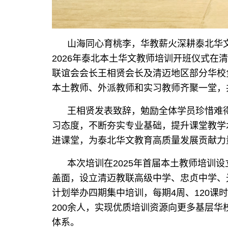
山海同心育桃李，华教薪火深耕泰北华
2026
年泰北本土华文教师培训开班仪式在清
联谊会会长王相贤
会长及
清迈
地区部分
华校
本土教师、外派教师和实习教师齐聚一堂，
王相贤发表致辞，勉励全体学员珍惜难得
习态度，不断夯实专业基础，提升课堂教学
进课堂，为泰北华文教育高质量发展贡献力
本次
培训在
2025年首届本土教师培训
盖面，设立清迈教联高级中学、忠贞中学、
计划举办四期集中培训，每期4周、120课时
200
余
人，实现优质培训资源向更多基层华
体系。