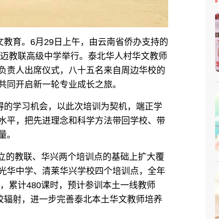
文教育。
6
月
29
日上午，由云南省侨办支持的
迈教联高级中学举行。泰北华人村华文教师
负责人出席仪式，
八
十
五
名来自周边华校的
共同开启新一轮专业成长之旅。
的学习机会，以此次培训为契机，端正学
水平，把先进理念和科学方法带回学校、带
量。
设立的教联、华兴两个培训点的基础上扩大覆
光华中学、清莱华兴学校四个培训点，全年
，累计480课时，预计
参训本土
一线教师
校辐射，进一步完善泰北本土华文教师培养