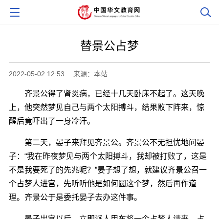
替景公占梦
2022-05-02 12:53
来源：本站
齐景公得了肾炎病，已经十几天卧床不起了。这天晚
上，他突然梦见自己与两个太阳搏斗，结果败下阵来，惊
醒后竟吓出了一身冷汗。
第二天，晏子来拜见齐景公。齐景公不无担忧地问晏
子：“我在昨夜梦见与两个太阳搏斗，我却被打败了，这是
不是我要死了的先兆呢？”晏子想了想，就建议齐景公召一
个占梦人进宫，先听听他是如何圆这个梦，然后再作道
理。齐景公于是委托晏子去办这件事。
晏子出宫以后，立即派人用车将一个占梦人请来，占