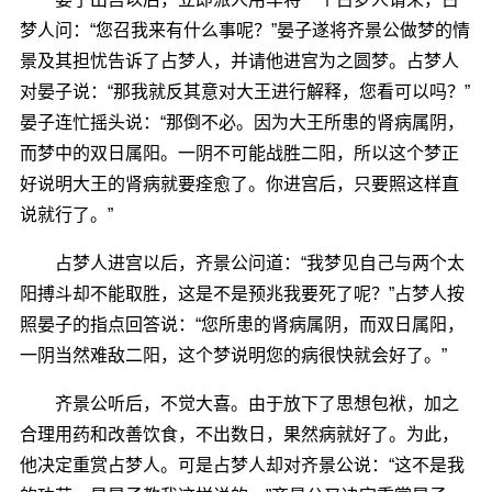
梦人问：“您召我来有什么事呢？”晏子遂将齐景公做梦的情
景及其担忧告诉了占梦人，并请他进宫为之圆梦。占梦人
对晏子说：“那我就反其意对大王进行解释，您看可以吗？”
晏子连忙摇头说：“那倒不必。因为大王所患的肾病属阴，
而梦中的双日属阳。一阴不可能战胜二阳，所以这个梦正
好说明大王的肾病就要痊愈了。你进宫后，只要照这样直
说就行了。”
占梦人进宫以后，齐景公问道：“我梦见自己与两个太
阳搏斗却不能取胜，这是不是预兆我要死了呢？”占梦人按
照晏子的指点回答说：“您所患的肾病属阴，而双日属阳，
一阴当然难敌二阳，这个梦说明您的病很快就会好了。”
齐景公听后，不觉大喜。由于放下了思想包袱，加之
合理用药和改善饮食，不出数日，果然病就好了。为此，
他决定重赏占梦人。可是占梦人却对齐景公说：“这不是我