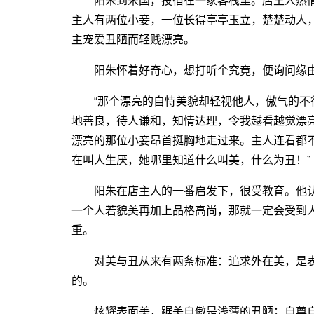
阳朱到宋国，投宿在一家客栈里。店主人热情
主人有两位小妾，一位长得亭亭玉立，楚楚动人
主宠爱丑陋而轻贱漂亮。
阳朱怀着好奇心，想打听个究竟，便询问缘
“那个漂亮的自恃美貌却轻视他人，傲气的不
地善良，待人谦和，知情达理，令我越看越觉漂
漂亮的那位小妾昂首挺胸地走过来。主人连看都
在叫人生厌，她哪里知道什么叫美，什么为丑！”
阳朱在店主人的一番启发下，很受教育。他认
一个人若貌美再加上品格高尚，那就一定会受到
重。
对美与丑从来有两条标准：追求外在美，是表
的。
炫耀表面美，踞美自傲是浅薄的丑陋；自尊自