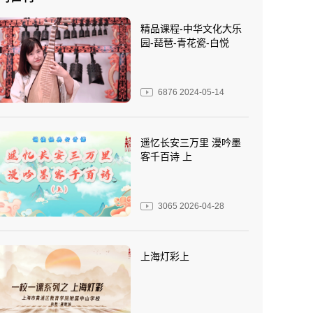
精品课程-中华文化大乐
园-琵琶-青花瓷-白悦
6876
2024-05-14
遥忆长安三万里 漫吟墨
客千百诗 上
3065
2026-04-28
上海灯彩上