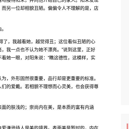
地接待阳朱，并向他介绍自己的家人。阳朱发现
，而另一位却相貌丑陋。偏偏令人不理解的是，店
由。
得了，我越看她，越觉得丑；这位看似丑陋的心
亮，我一点也不认为她不漂亮。”说到这里，正好
不看她一眼，对阳朱说：“瞧这德性，这模样，实
为，外形固然很重要，品行却是更重要的标准。
人们的爱戴。若相貌不理想而心灵美，也会获得尊
面的肤浅的；崇尚内在美，是本质的富有内涵
爱谦逊待人是美的境界。表面美是暂时的，内在