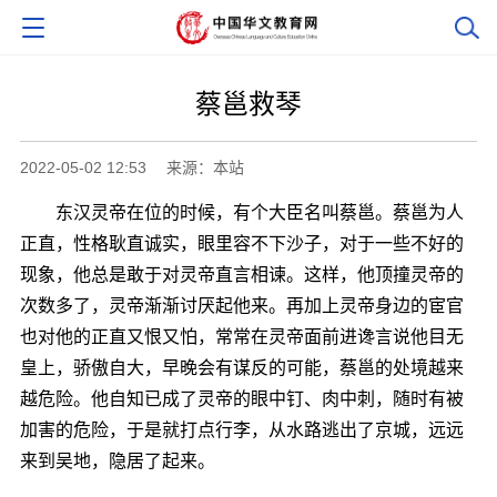
蔡邕救琴
2022-05-02 12:53
来源：本站
东汉灵帝在位的时候，有个大臣名叫蔡邕。蔡邕为人
正直，性格耿直诚实，眼里容不下沙子，对于一些不好的
现象，他总是敢于对灵帝直言相谏。这样，他顶撞灵帝的
次数多了，灵帝渐渐讨厌起他来。再加上灵帝身边的宦官
也对他的正直又恨又怕，常常在灵帝面前进谗言说他目无
皇上，骄傲自大，早晚会有谋反的可能，蔡邕的处境越来
越危险。他自知已成了灵帝的眼中钉、肉中刺，随时有被
加害的危险，于是就打点行李，从水路逃出了京城，远远
来到吴地，隐居了起来。