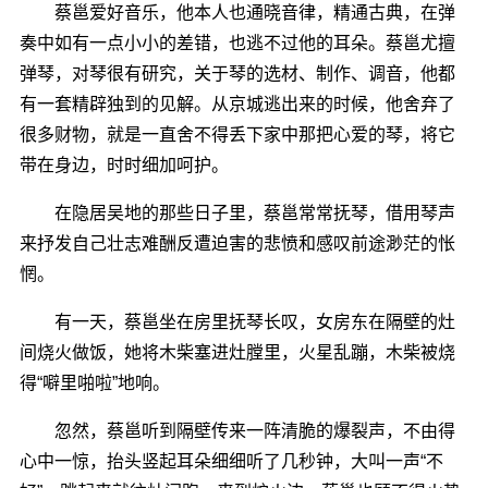
蔡邕爱好音乐，他本人也通晓音律，精通古典，在弹
奏中如有一点小小的差错，也逃不过他的耳朵。蔡邕尤擅
弹琴，对琴很有研究，关于琴的选材、制作、调音，他都
有一套精辟独到的见解。从京城逃出来的时候，他舍弃了
很多财物，就是一直舍不得丢下家中那把心爱的琴，将它
带在身边，时时细加呵护。
在隐居吴地的那些日子里，蔡邕常常抚琴，借用琴声
来抒发自己壮志难酬反遭迫害的悲愤和感叹前途渺茫的怅
惘。
有一天，蔡邕坐在房里抚琴长叹，女房东在隔壁的灶
间烧火做饭，她将木柴塞进灶膛里，火星乱蹦，木柴被烧
得“噼里啪啦”地响。
忽然，蔡邕听到隔壁传来一阵清脆的爆裂声，不由得
心中一惊，抬头竖起耳朵细细听了几秒钟，大叫一声“不