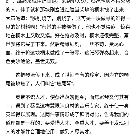
好”，跳起来就往灶间跑。来到炉火边，蔡邕也顾不得火势
的人，伸手就将那块刚塞进灶膛当柴烧的桐木拽了出来，
大声喊道：“快别烧了，别烧了，这可是一块做琴的难得一
见的好材料啊！”蔡邕的手被烧伤了，他也不觉得疼，惊喜
地在桐木上又吹又摸。好在抢救及时，桐木还很完整，蔡
邕就将它买了下来。然后精雕细刻，一丝不苟，费尽心
血，终于将这块桐木做成了一张琴。这张琴弹奏起来，音
色美妙绝伦，盖世无双。
这把琴流传下来，成了世间罕有的珍宝，因为它的琴
尾被烧焦了，人们叫它“焦尾琴”。
灵帝不识人才，使蔡邕落魄他乡；而焦尾琴又何其有
幸，遇到了蔡邕这样慧眼识良材的音乐专家，终于使一身
英华得以展现。这两件事情形成了鲜明对比，告诉我们的
道理却是一样的：要爱惜人才、尊重人才，要善于发现别
人的才能并合理地使用，做到人尽其才。