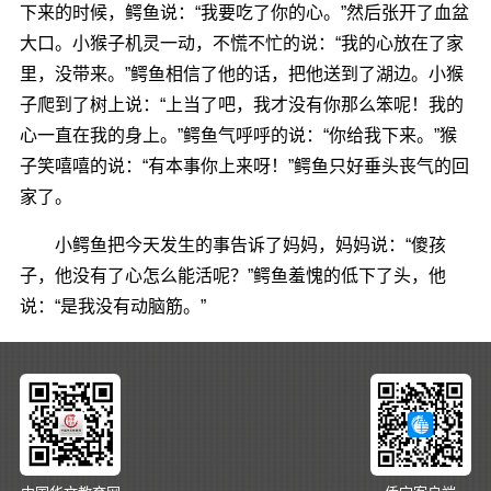
下来的时候，鳄鱼说：“我要吃了你的心。”然后张开了血盆
大口。小猴子机灵一动，不慌不忙的说：“我的心放在了家
里，没带来。”鳄鱼相信了他的话，把他送到了湖边。小猴
子爬到了树上说：“上当了吧，我才没有你那么笨呢！我的
心一直在我的身上。”鳄鱼气呼呼的说：“你给我下来。”猴
子笑嘻嘻的说：“有本事你上来呀！”鳄鱼只好垂头丧气的回
家了。
小鳄鱼把今天发生的事告诉了妈妈，妈妈说：“傻孩
子，他没有了心怎么能活呢？”鳄鱼羞愧的低下了头，他
说：“是我没有动脑筋。”