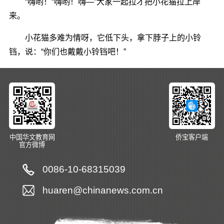
“嗨哟！“嗨哟！嗨―”大家一起拉才把小花猫拉上岸
来。
小花猫多难为情呀，它低下头，拿下脖子上的小铃
铛，说：“你们也戴戴小铃铛吧！”
中国华文教育网
侨宝客户端
官方微博
0086-10-68315039
huaren@chinanews.com.cn