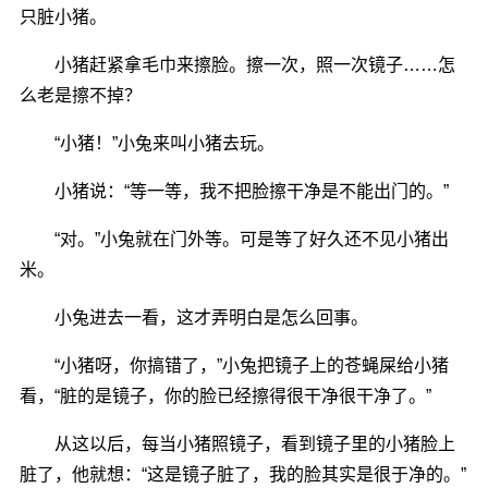
只脏小猪。
小猪赶紧拿毛巾来擦脸。擦一次，照一次镜子……怎
么老是擦不掉？
“小猪！”小兔来叫小猪去玩。
小猪说：“等一等，我不把脸擦干净是不能出门的。”
“对。”小兔就在门外等。可是等了好久还不见小猪出
米。
小兔进去一看，这才弄明白是怎么回事。
“小猪呀，你搞错了，”小兔把镜子上的苍蝇屎给小猪
看，“脏的是镜子，你的脸已经擦得很干净很干净了。”
从这以后，每当小猪照镜子，看到镜子里的小猪脸上
脏了，他就想：“这是镜子脏了，我的脸其实是很于净的。”